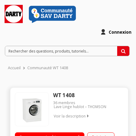
Connexion
Accueil
Communauté WT 1408
WT 1408
36
membres
Lave Linge hublot
THOMSON
Voir la description
Capacité 8 kg (tambour 54 L) - Classe A+++ / Essorage max.
1400 tours/min / Départ différé (affichage du temps restant) /