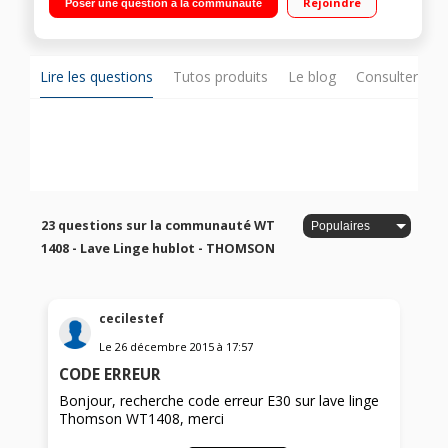
Rejoindre
Poser une question à la communauté
Ultra économique - Ecran rétro-éclairé
Lire les questions
Tutos produits
Le blog
Consulter sur
23 questions sur la communauté WT
1408 - Lave Linge hublot - THOMSON
cecilestef
Le
26 décembre 2015
à
17:57
CODE ERREUR
Bonjour, recherche code erreur E30 sur lave linge
Thomson WT1408, merci