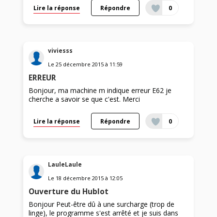
Lire la réponse
Répondre
0
viviesss
Le
25 décembre 2015
à
11:59
ERREUR
Bonjour, ma machine m indique erreur E62 je
cherche a savoir se que c'est. Merci
Lire la réponse
Répondre
0
LauleLaule
Le
18 décembre 2015
à
12:05
Ouverture du Hublot
Bonjour Peut-être dû à une surcharge (trop de
linge), le programme s'est arrêté et je suis dans