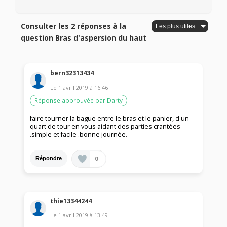
Consulter les 2 réponses à la
question Bras d'aspersion du haut
bern32313434
Le
1 avril 2019
à
16:46
Réponse approuvée par Darty
faire tourner la bague entre le bras et le panier, d'un
quart de tour en vous aidant des parties crantées
.simple et facile .bonne journée.
0
Répondre
thie13344244
Le
1 avril 2019
à
13:49