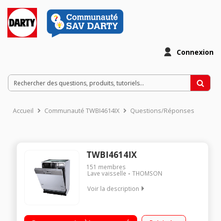
Connexion
Accueil
Communauté TWBI4614IX
Questions/Réponses
TWBI4614IX
151
membres
Lave vaisselle
THOMSON
Voir la description
Encastrable - Classe énergétique A++ Consommation d'eau 10
L/cycle 14 couverts - Niveau sonore : 46 dB Départ différé /