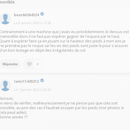
movible
beat66364524
Le
8 janvier 2022
à
15:38
Contrairement à une machine que j'avais eu précédemment, le dessus est
inamovible donc il ne faut pas espérer gagner de l'espace par le haut.
Quant à espérer faire ça en jouant sur la hauteur des pieds à mon avis je
ne prendrai pas le risque car les vis des pieds sont juste là pour s'assurer
d'un bon lestage en dépit des irrégularités du sol.
0
Répondre
tami11445312
Le
7 janvier 2022
à
22:42
Bonsoir,
Je viens de vérifier, malheureusement je ne pense pas que cela soit
possible, au pire des cas il faudrait essayer par les pieds (Voir photos si
cela peut aider).
Bonne année ??