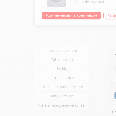
Voir la description
Capacité 7kg (tambour 45,5 L) - Classe énergétiq
Rejoi
Poser une question à la communauté
Lire les questions
Tutos produits
Le blog
Lire la notice
Consulter sur darty.com
Darty 2nde Vie
Acheter une pièce détachée
Co