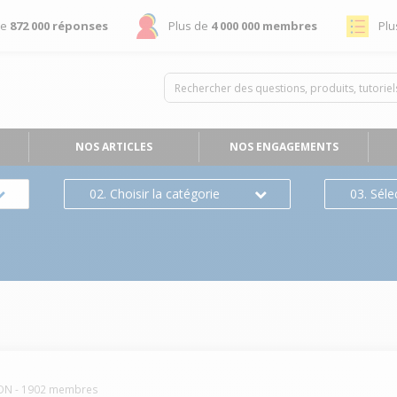
de
872 000 réponses
Plus de
4 000 000 membres
Plu
NOS ARTICLES
NOS ENGAGEMENTS
02. Choisir la catégorie
03. Séle
ON
-
1902
membres