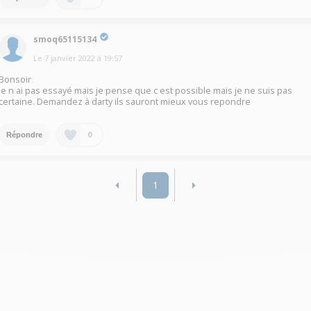
smoq65115134
Le
7 janvier 2022
à
19:57
Bonsoir
Je n ai pas essayé mais je pense que c est possible mais je ne suis pas
certaine. Demandez à darty ils sauront mieux vous repondre
0
Répondre
1