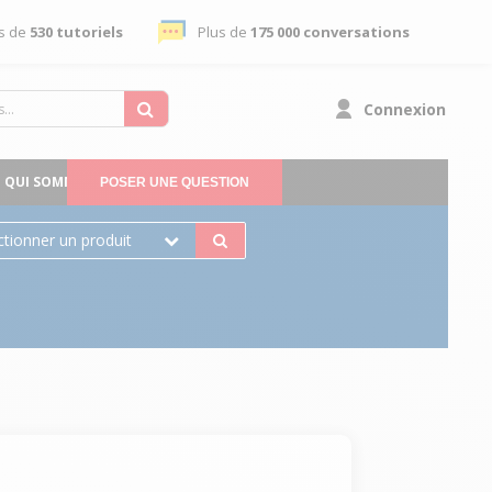
s de
530 tutoriels
Plus de
175 000 conversations
Connexion
QUI SOMMES-NOUS
POSER UNE QUESTION
ctionner un produit