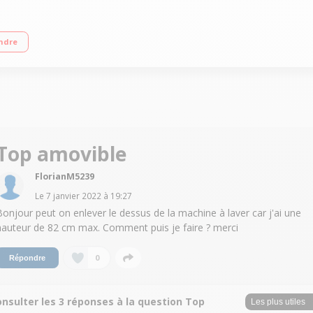
ue B Essorage variable jusqu'à 1400 tours/min - 76dB Faible profondeur 49,5 c
ndre
Top amovible
FlorianM5239
Le
7 janvier 2022
à
19:27
Bonjour peut on enlever le dessus de la machine à laver car j'ai une
hauteur de 82 cm max. Comment puis je faire ? merci
0
Répondre
nsulter les 3 réponses à la question Top