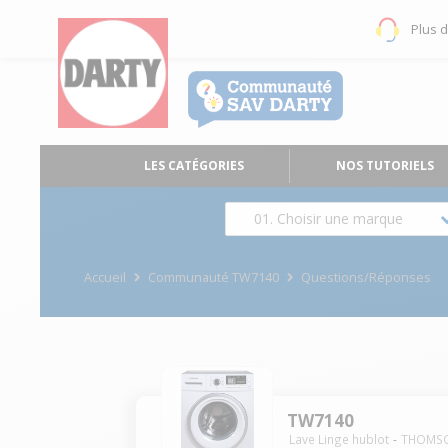
Plus 
LES CATÉGORIES
NOS TUTORIELS
01. Choisir une marque
Accueil
Communauté TW7140
Questions/Réponses
TW7140
Lave Linge hublot
THOMS