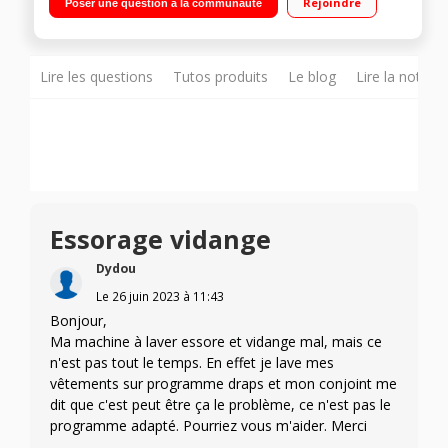
Rejoindre
Poser une question à la communauté
Programmes : Rapide 15 ' / Laine et lavage à la main - Moteur
Inverter
Lire les questions
Tutos produits
Le blog
Lire la notice
Essorage vidange
Dydou
Le
26 juin 2023
à
11:43
Bonjour,
Ma machine à laver essore et vidange mal, mais ce
n'est pas tout le temps. En effet je lave mes
vêtements sur programme draps et mon conjoint me
dit que c'est peut être ça le problème, ce n'est pas le
programme adapté. Pourriez vous m'aider. Merci