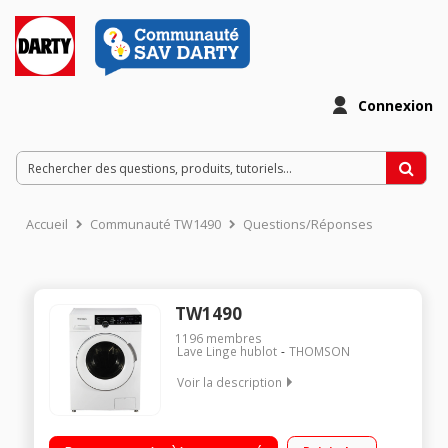
Connexion
Accueil
Communauté TW1490
Questions/Réponses
TW1490
1196
membres
Lave Linge hublot
THOMSON
Voir la description
Capacité 9kg (4 personnes) Essorage variable jusqu'à 1400
tours/min - 76dB L x H x P : 59.5 x 85 x 56.5 cm Le + :