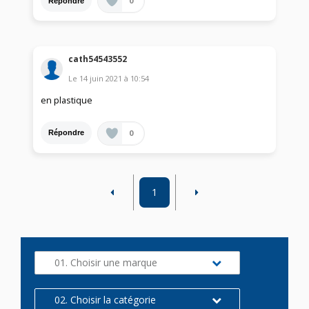
0
Répondre
cath54543552
Le
14 juin 2021
à
10:54
en plastique
0
Répondre
1
01. Choisir une marque
02. Choisir la catégorie