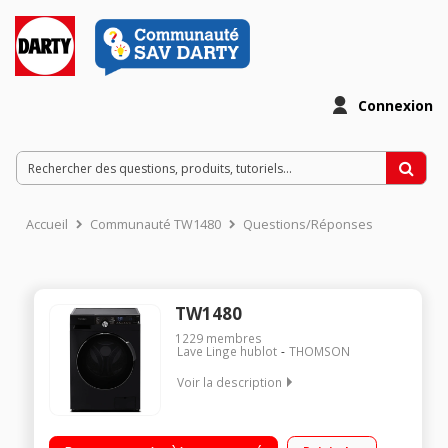
Connexion
Accueil
Communauté TW1480
Questions/Réponses
TW1480
1229
membres
Lave Linge hublot
THOMSON
Voir la description
Capacité 8kg (tambour 52,7L) - Classe énergétique B
Essorage variable jusqu'à 1400 tours/min - 76dB Départ