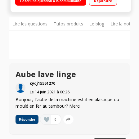
Rejoindre
Poser une question à la communauté
différé / Affichage du temps restant Faible profondeur -
Programme Laine et lavage à la main
Lire les questions
Tutos produits
Le blog
Lire la notice
Aube lave linge
cydj15551270
Le
14 juin 2021
à
00:26
Bonjour, 'l'aube de la machine est-il en plastique ou
moulé en fer au tambour? Merci
0
Répondre