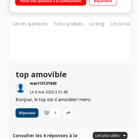
Rejoindre
Poser une question à la communauté
temps restant Programme : Délicats / Option Anti-tâches,
Départ différé
Lire les questions
Tutos produits
Le blog
Lire la notice
top amovible
mari15121843
Le
6 mai 2020
à
21:48
Bonjour, le top est-il amovible? merci
0
Répondre
Consulter les 6 réponses à la