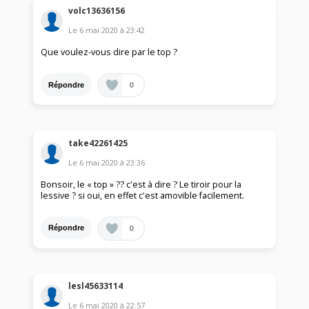
volc13636156
Le
6 mai 2020
à
23:42
Que voulez-vous dire par le top ?
0
Répondre
take42261425
Le
6 mai 2020
à
23:36
Bonsoir, le « top » ?? c'est à dire ? Le tiroir pour la
lessive ? si oui, en effet c'est amovible facilement.
0
Répondre
lesl45633114
Le
6 mai 2020
à
22:57