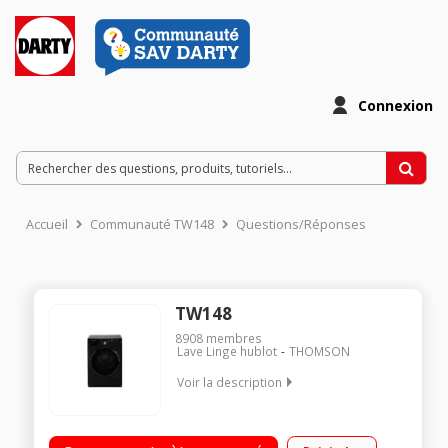
Connexion
Accueil
Communauté TW148
Questions/Réponses
TW148
8908
membres
Lave Linge hublot
THOMSON
Voir la description
Capacité 8kg - Classe énergétique A Essorage variable
jusqu'à 1400 tours/min - 76dB Départ différé / Affichage du