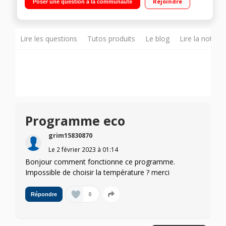
Rejoindre
Poser une question à la communauté
temps restant Programme : Délicats / Option Anti-tâches,
Départ différé
Lire les questions
Tutos produits
Le blog
Lire la notice
Programme eco
grim15830870
Le
2 février 2023
à
01:14
Bonjour comment fonctionne ce programme.
Impossible de choisir la température ? merci
0
Répondre