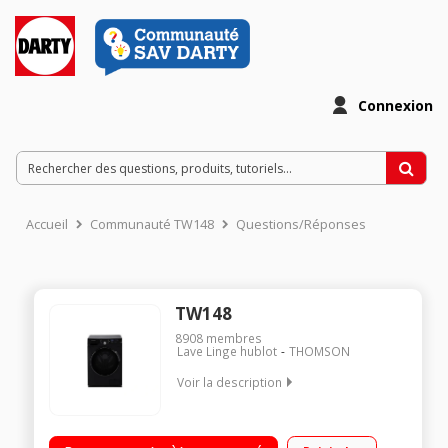
Connexion
Accueil
Communauté TW148
Questions/Réponses
TW148
8908
membres
Lave Linge hublot
THOMSON
Voir la description
Capacité 8kg - Classe énergétique A Essorage variable
jusqu'à 1400 tours/min - 76dB Départ différé / Affichage du