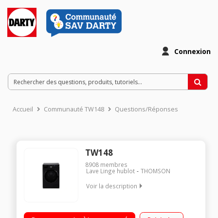
Connexion
Accueil
Communauté TW148
Questions/Réponses
TW148
8908
membres
Lave Linge hublot
THOMSON
Voir la description
Capacité 8kg - Classe énergétique A Essorage variable
jusqu'à 1400 tours/min - 76dB Départ différé / Affichage du