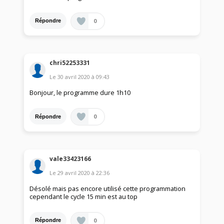
0
Répondre
chri52253331
Le
30 avril 2020
à
09:43
Bonjour, le programme dure 1h10
0
Répondre
vale33423166
Le
29 avril 2020
à
22:36
Désolé mais pas encore utilisé cette programmation
cependant le cycle 15 min est au top
0
Répondre