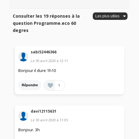
Consulter les 19 réponses à la
question Programme.eco 60
degres
sabi52446366
Le
30 avril 2020
à
12:11
Bonjour il dure 1h10
1
Répondre
davi12115631
Le
30 avril 2020
à
11:05
Bonjour. 3h