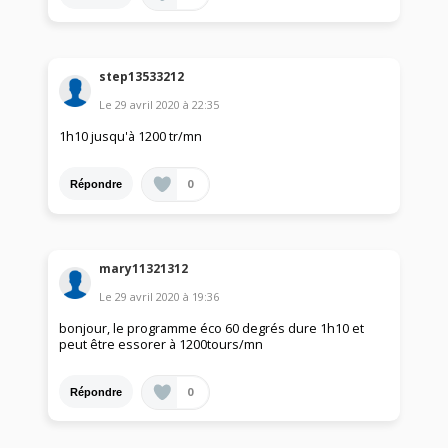
step13533212
Le
29 avril 2020
à
22:35
1h10 jusqu'à 1200 tr/mn
0
Répondre
mary11321312
Le
29 avril 2020
à
19:36
bonjour, le programme éco 60 degrés dure 1h10 et
peut être essorer à 1200tours/mn
0
Répondre