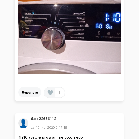
1
Répondre
6.ca22656112
Le
10 mai 2020
à
17:15
1h10 avec le programme coton eco