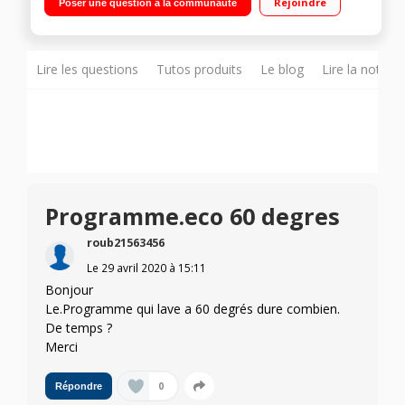
Rejoindre
Poser une question à la communauté
temps restant Programme : Délicats / Option Anti-tâches,
Départ différé
Lire les questions
Tutos produits
Le blog
Lire la notice
Programme.eco 60 degres
roub21563456
Le
29 avril 2020
à
15:11
Bonjour
Le.Programme qui lave a 60 degrés dure combien.
De temps ?
Merci
0
Répondre