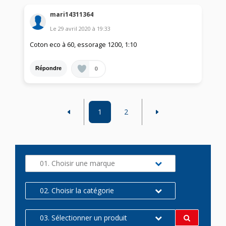
mari14311364
Le
29 avril 2020
à
19:33
Coton eco à 60, essorage 1200, 1:10
0
Répondre
1
2
01. Choisir une marque
02. Choisir la catégorie
03. Sélectionner un produit