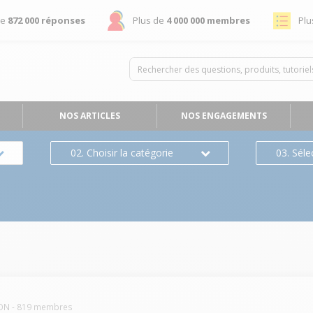
de
872 000 réponses
Plus de
4 000 000 membres
Plu
NOS ARTICLES
NOS ENGAGEMENTS
02. Choisir la catégorie
03. Séle
ON
-
819
membres