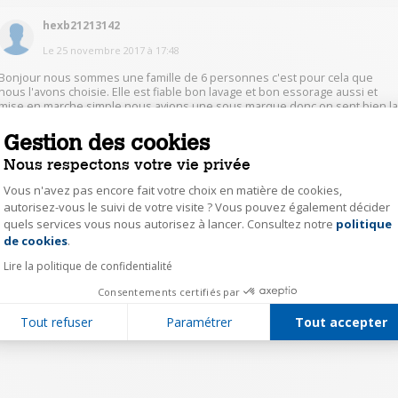
hexb21213142
Le
25 novembre 2017
à
17:48
Bonjour nous sommes une famille de 6 personnes c'est pour cela que
nous l'avons choisie. Elle est fiable bon lavage et bon essorage aussi et
mise en marche simple.nous avions une sous marque donc on sent bien l
différence....
Gestion des cookies
Nous respectons votre vie privée
0
Répondre
Vous n'avez pas encore fait votre choix en matière de cookies,
autorisez-vous le suivi de votre visite ? Vous pouvez également décider
quels services vous nous autorisez à lancer. Consultez notre
politique
Axeptio consent
1
de cookies
.
Lire la politique de confidentialité
Consentements certifiés par
Tout refuser
Paramétrer
Tout accepter