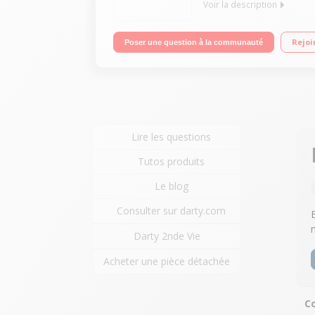
Voir la description
Capacité 8 kg - Classe A+++ Essorage max. 1400 t
Rejoi
Poser une question à la communauté
Lire les questions
Tutos produits
Le blog
Consulter sur darty.com
Darty 2nde Vie
Acheter une pièce détachée
Co