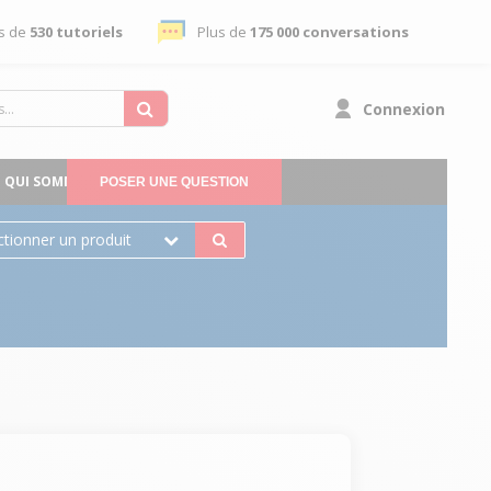
s de
530 tutoriels
Plus de
175 000 conversations
Connexion
QUI SOMMES-NOUS
POSER UNE QUESTION
ctionner un produit