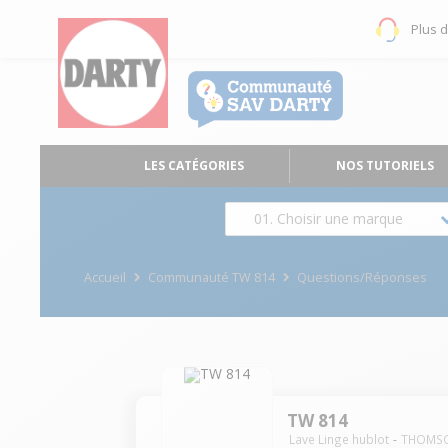
Plus 
LES CATÉGORIES
NOS TUTORIELS
01. Choisir une marque
Accueil
Communauté TW 814
Questions/Réponses
TW 814
Lave Linge hublot
THOMS