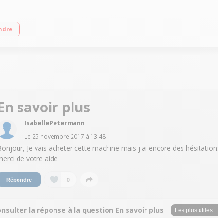
ours/min Départ différé / Affichage du temps restant Faible profondeur 47 cm
ndre
En savoir plus
IsabellePetermann
Le
25 novembre 2017
à
13:48
Bonjour, Je vais acheter cette machine mais j'ai encore des hésitation
merci de votre aide
0
Répondre
nsulter la réponse à la question En savoir plus