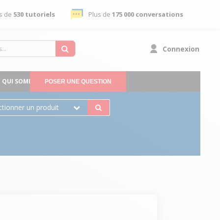
s de
530 tutoriels
Plus de
175 000 conversations
Connexion
QUI SOMMES-NOUS
POSER UNE QUESTION
ctionner un produit