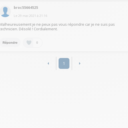
broc55664525
Le
29 mai 2021
à
21:16
Malheureusement je ne peux pas vous répondre car je ne suis pas
technicien. Désolé ! Cordialement.
0
Répondre
1