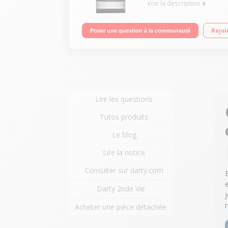
Voir la description
Largeur 50 cm - Table de cuisson vitrocéramique 4
Rejoi
Poser une question à la communauté
Lire les questions
Tutos produits
Le blog
Lire la notice
Consulter sur darty.com
Darty 2nde Vie
Acheter une pièce détachée