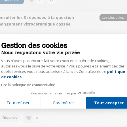
nsulter les 3 réponses à la question
hangement vitrocéramique cassée
Pascal Expert Darty
Gestion des cookies
Le
7 juin 2021
à
12:37
Nous respectons votre vie privée
Bonjour, il faut passer en magasin Darty et poser la question au comptoir
SAV, avec la référence précise de votre appareil. Bonne journée.
Vous n'avez pas encore fait votre choix en matière de cookies,
autorisez-vous le suivi de votre visite ? Vous pouvez également décider
0
quels services vous nous autorisez à lancer. Consultez notre
politique
Axeptio consent
Répondre
de cookies
.
Lire la politique de confidentialité
joel26242264
Consentements certifiés par
Le
29 mai 2021
à
23:16
Tout refuser
Paramétrer
Tout accepter
Désolé c'était un cadeau, je ne sais pas.
0
Répondre