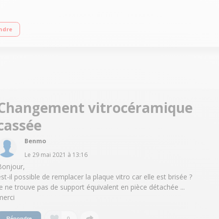
 foyers jusqu'à 1800 W Capacité du four 65 L - Nettoyage catalyse Four cuisso
ndre
Changement vitrocéramique
cassée
Benmo
Le
29 mai 2021
à
13:16
Bonjour,
est-il possible de remplacer la plaque vitro car elle est brisée ?
je ne trouve pas de support équivalent en pièce détachée ...
merci
0
Répondre