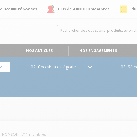
de
872 000 réponses
Plus de
4 000 000 membres
Plu
NOS ARTICLES
NOS ENGAGEMENTS
02. Choisir la catégorie
03. Séle
THOMSON
-
711
membres