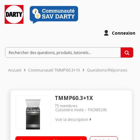
Connexion
Accueil
Communauté TMMP60.3+1X
Questions/Réponses
TMMP60.3+1X
75
membres
Cuisinière mixte
THOMSON
Voir la description
Largeur 60 cm - Table de cuisson mixte (gaz + électrique) 4
foyers jusqu'à 2850 W Capacité du four 66 L - Nettoyage