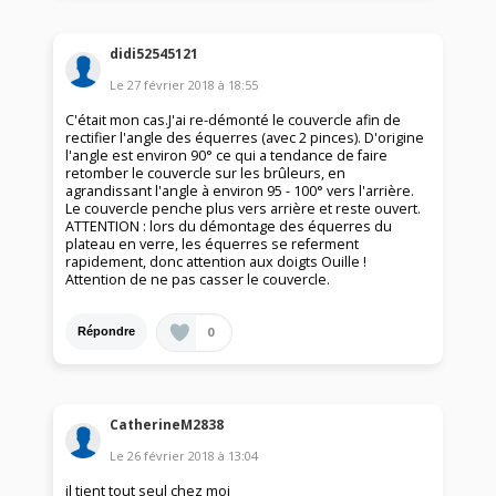
didi52545121
Le
27 février 2018
à
18:55
C'était mon cas.J'ai re-démonté le couvercle afin de
rectifier l'angle des équerres (avec 2 pinces). D'origine
l'angle est environ 90° ce qui a tendance de faire
retomber le couvercle sur les brûleurs, en
agrandissant l'angle à environ 95 - 100° vers l'arrière.
Le couvercle penche plus vers arrière et reste ouvert.
ATTENTION : lors du démontage des équerres du
plateau en verre, les équerres se referment
rapidement, donc attention aux doigts Ouille !
Attention de ne pas casser le couvercle.
0
Répondre
CatherineM2838
Le
26 février 2018
à
13:04
il tient tout seul chez moi