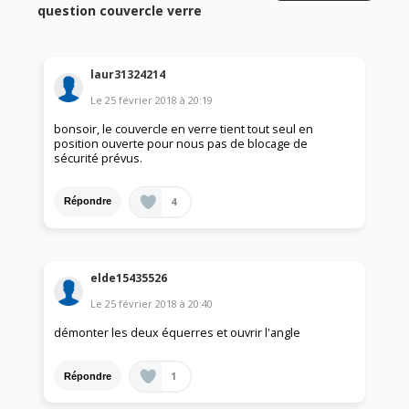
question couvercle verre
laur31324214
Le
25 février 2018
à
20:19
bonsoir, le couvercle en verre tient tout seul en
position ouverte pour nous pas de blocage de
sécurité prévus.
4
Répondre
elde15435526
Le
25 février 2018
à
20:40
démonter les deux équerres et ouvrir l'angle
1
Répondre