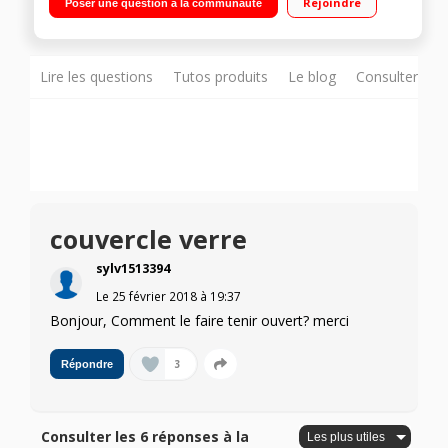
Rejoindre
Poser une question à la communauté
pyrolyse Four cuisson multifonction chaleur tournante
Lire les questions
Tutos produits
Le blog
Consulter sur
couvercle verre
sylv1513394
Le
25 février 2018
à
19:37
Bonjour, Comment le faire tenir ouvert? merci
3
Répondre
Consulter les 6 réponses à la