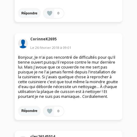
0
Répondre
CorinneK2695
Le
26 février 2018
à
09:01
Bonjour, Je n'ai pas rencontré de difficultés pour qu'il
tienne ouvert puisqu'il repose contre le mur derrière
lui. Mais j'avoue que ce couvercle ne me sert pas
puisque je ne l'ai jamais fermé depuis l'installation de
la cuisiniere. Si j'avais quelque chose à reprocher à
cette cuisiniere c'est que tout même la moindre goutte
d'eau qui déborde nécessite un nettoyage... À chaque
utilisation la plaque de cuisson est à nettoyer ! Et
pourtant je ne suis pas maniaque.. Cordialement.
0
Répondre
cler26145514