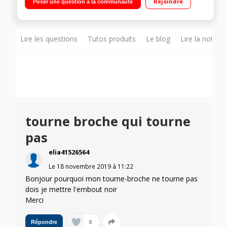
Rejoindre
Poser une question à la communauté
grande capacité 70 litres - Tournebroche
Lire les questions
Tutos produits
Le blog
Lire la notice
tourne broche qui tourne
pas
elia41526564
Le
18 novembre 2019
à
11:22
Bonjour pourquoi mon tourne-broche ne tourne pas
dois je mettre l'embout noir
Merci
0
Répondre