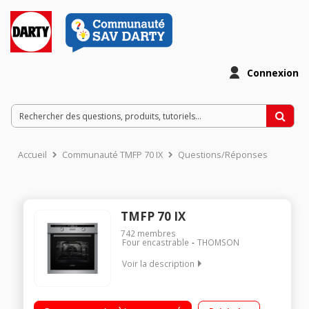
Connexion
Accueil
Communauté TMFP 70 IX
Questions/Réponses
TMFP 70 IX
742
membres
Four encastrable
THOMSON
Voir la description
Encastrable - Four multifonction - 9 fonctions Nettoyage
Pyrolyse - Porte froide Programmation électronique Très