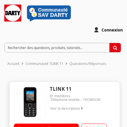
Connexion
Accueil
Communauté TLINK 11
Questions/Réponses
TLINK 11
61
membres
Téléphone mobile
THOMSON
Voir la description
Écran 65 000 couleurs de 1,77" Bluetooth - Slot MicroSD
Lecteur MP3 - Radio FM