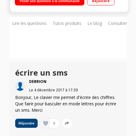
Rejoindre
Poser une question à la communauté
Lire les questions
Tutos produits
Le blog
Consulter sur
écrire un sms
DEBRION
Le
4 décembre 2017
à
17:39
Bonjour, Le clavier me permet d'écrire des chiffres.
Que faire pour basculer en mode lettres pour écrire
un sms. Merci
0
Répondre