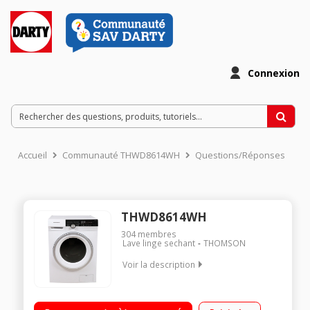
Connexion
Accueil
Communauté THWD8614WH
Questions/Réponses
THWD8614WH
304
membres
Lave linge sechant
THOMSON
Voir la description
Capacité de lavage 8 kg / Séchage 6 kg Essorage max. 1400
tours/min Départ différé / Affichage temps restant