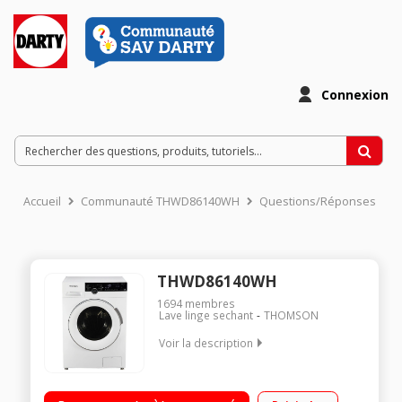
Connexion
Accueil
Communauté THWD86140WH
Questions/Réponses
THWD86140WH
1694
membres
Lave linge sechant
THOMSON
Voir la description
Capacité de lavage 8kg / séchage 6kg - Classe énergétique E
Essorage variable jusqu'à 1400 tours/min - 76dB Départ