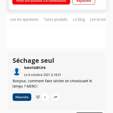
Rejoindre
Poser une question à la communauté
différé / Affichage temps restant Enchaînement
Lavage+séchage -
Lire les questions
Tutos produits
Le blog
Lire la notice
Séchage seul
helo15281216
Le
6 octobre 2021
à
18:31
Bonjour, comment faire sécher en choisissant le
temps ? MERCI
0
Répondre