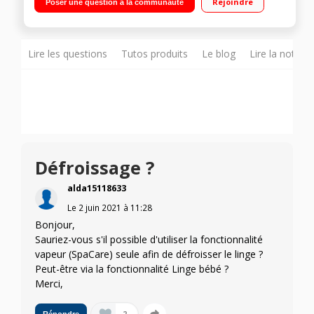
Rejoindre
Poser une question à la communauté
différé / Affichage temps restant Enchaînement
Lavage+séchage -
Lire les questions
Tutos produits
Le blog
Lire la notice
Défroissage ?
alda15118633
Le
2 juin 2021
à
11:28
Bonjour,
Sauriez-vous s'il possible d'utiliser la fonctionnalité
vapeur (SpaCare) seule afin de défroisser le linge ?
Peut-être via la fonctionnalité Linge bébé ?
Merci,