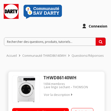
Connexion
Accueil
Communauté THWD86140WH
Questions/Réponses
THWD86140WH
1694
membres
Lave linge sechant
THOMSON
Voir la description
Capacité de lavage 8kg / séchage 6kg - Classe énergétique E
Essorage variable jusqu'à 1400 tours/min - 76dB Départ