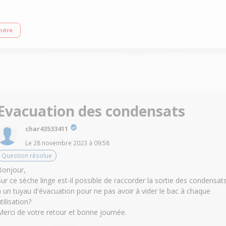
 sonde électronique Départ différé / Affichage du temps restant Programme R
ndre
Evacuation des condensats
char43533411
Le
28 novembre 2023
à
09:58
Question résolue
Bonjour,
Sur ce sèche linge est-il possible de raccorder la sortie des condensat
à un tuyau d'évacuation pour ne pas avoir à vider le bac à chaque
tilisation?
Merci de votre retour et bonne journée.