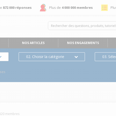
de
872 000 réponses
Plus de
4 000 000 membres
Plu
NOS ARTICLES
NOS ENGAGEMENTS
02. Choisir la catégorie
03. Séle
ses
820
membres