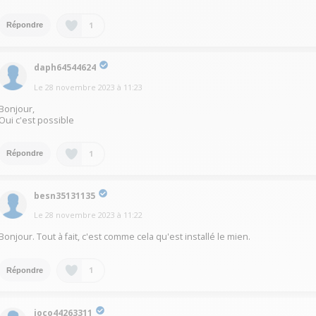
1
Répondre
daph64544624
Le
28 novembre 2023
à
11:23
Bonjour,
Oui c'est possible
1
Répondre
besn35131135
Le
28 novembre 2023
à
11:22
Bonjour. Tout à fait, c'est comme cela qu'est installé le mien.
1
Répondre
joco44263311