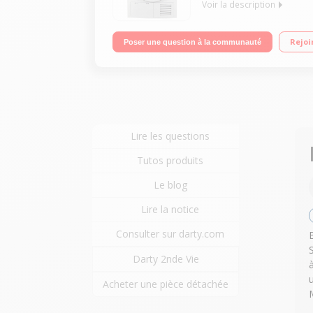
Voir la description
Capacité 8 Kg - Pompe à chaleur A+++ Séchage par
Rejoi
Poser une question à la communauté
Lire les questions
Tutos produits
Le blog
Lire la notice
Consulter sur darty.com
Darty 2nde Vie
u
Acheter une pièce détachée