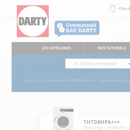
Plus 
LES CATÉGORIES
NOS TUTORIELS
01. Choisir une marque
Accueil
Communauté THTD8HPA+++
Questions/Répon
THTD8HPA+++
Sèche linge
THOMSON
-
1