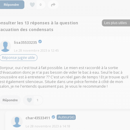
0
Répondre
nsulter les 13 réponses à la question
vacuation des condensats
lisa35533235
Le
28 novembre 2023
à
12:45
Réponse jugée utile
Bonjour, oui c'est tout à fait possible. Le mien est raccordé à la sortie
d'évacuation donc je n'ai pas besoin de vider le bac à eau. Seul le bac à
poussière est à entretenir ?? C'est un réel gain de temps ! Et je trouve qu'il
est également silencieux. Située dans une pièce fermée à côté de mon
salon, je ne l'entends quasiment pas. Je vous le recommande !
1
Répondre
Auteur(e)
char43533411
Le
28 novembre 2023
à
14:18