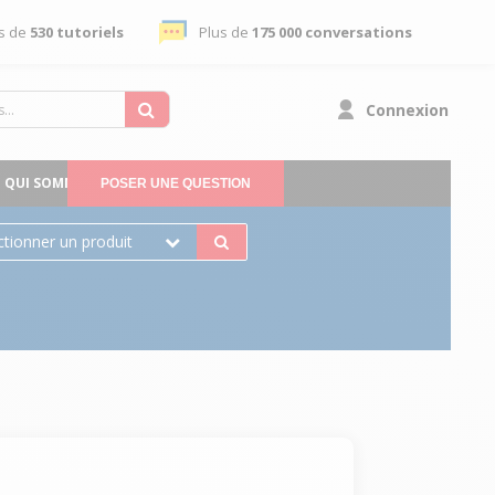
s de
530 tutoriels
Plus de
175 000 conversations
Connexion
QUI SOMMES-NOUS
POSER UNE QUESTION
ctionner un produit