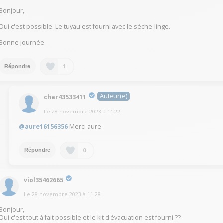
Bonjour,
Oui c'est possible. Le tuyau est fourni avec le sèche-linge.
Bonne journée
1
Répondre
Auteur(e)
char43533411
Le
28 novembre 2023
à
14:22
@aure16156356
Merci aure
0
Répondre
viol35462665
Le
28 novembre 2023
à
11:28
Bonjour,
Oui c'est tout à fait possible et le kit d'évacuation est fourni ??