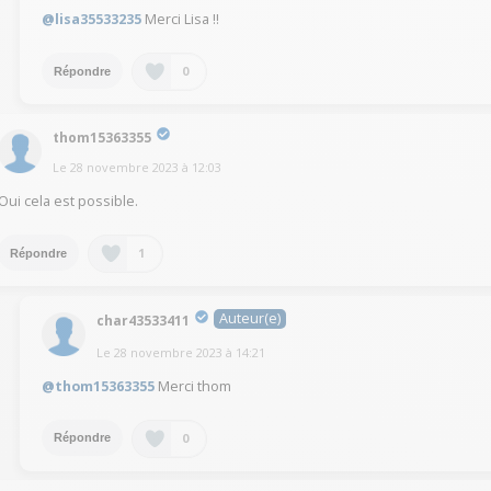
@lisa35533235
Merci Lisa !!
0
Répondre
thom15363355
Le
28 novembre 2023
à
12:03
Oui cela est possible.
1
Répondre
Auteur(e)
char43533411
Le
28 novembre 2023
à
14:21
@thom15363355
Merci thom
0
Répondre