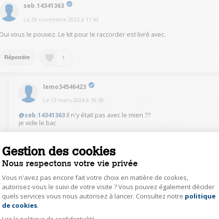
seb.14341363
Le
28 novembre 2023
à
11:43
Oui vous le pouvez. Le kit pour le raccorder est livré avec.
1
Répondre
lemo34546423
Le
13 mars 2024
à
18:58
@seb.14341363
Il n'y était pas avec le mien ??
je vide le bac
0
Répondre
Gestion des cookies
Nous respectons votre vie privée
ludo54314321
Vous n'avez pas encore fait votre choix en matière de cookies,
autorisez-vous le suivi de votre visite ? Vous pouvez également décider
Le
28 novembre 2023
à
11:34
quels services vous nous autorisez à lancer. Consultez notre
politique
Axeptio consent
oui, complètement
de cookies
.