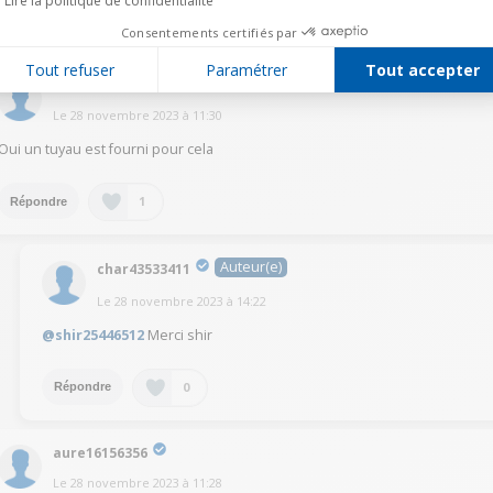
Lire la politique de confidentialité
1
Répondre
Consentements certifiés par
Tout refuser
Paramétrer
Tout accepter
shir25446512
Le
28 novembre 2023
à
11:30
Oui un tuyau est fourni pour cela
1
Répondre
Auteur(e)
char43533411
Le
28 novembre 2023
à
14:22
@shir25446512
Merci shir
0
Répondre
aure16156356
Le
28 novembre 2023
à
11:28