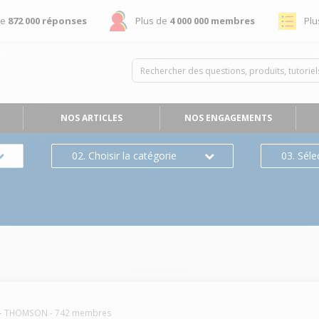
de
872 000 réponses
Plus de
4 000 000 membres
Plu
NOS ARTICLES
NOS ENGAGEMENTS
02. Choisir la catégorie
03. Séle
THOMSON
-
742
membres