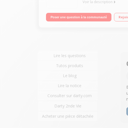
Voir la description
Récepteur TNT HD TNTSAT Canal Ready et carte Viac
Rejoi
Poser une question à la communauté
Lire les questions
Tutos produits
Le blog
Lire la notice
Consulter sur darty.com
Darty 2nde Vie
Acheter une pièce détachée