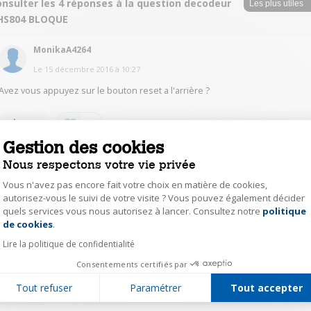
nsulter les 4 réponses à la question decodeur
HS804 BLOQUE
MonikaA4264
Le
15 décembre 2016
à
10:27
Avez vous appuyez sur le bouton reset a l'arrière ?
0
Répondre
Gestion des cookies
Nous respectons votre vie privée
FabriceB2841
Le
15 décembre 2016
à
03:34
Vous n'avez pas encore fait votre choix en matière de cookies,
autorisez-vous le suivi de votre visite ? Vous pouvez également décider
salut aller dans menu paramettre la ce trouve la solution
quels services vous nous autorisez à lancer. Consultez notre
politique
Axeptio consent
de cookies
.
0
Répondre
Lire la politique de confidentialité
Consentements certifiés par
AgnesD6310
Tout refuser
Paramétrer
Tout accepter
Le
14 décembre 2016
à
23:23