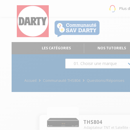
Plus 
LES CATÉGORIES
NOS TUTORIELS
01. Choisir une marque
Accueil
Communauté THS804
Questions/Réponses
THS804
Adaptateur TNT et Satellite