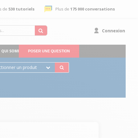
s de
530 tutoriels
Plus de
175 000 conversations
Connexion
QUI SOMMES-NOUS
POSER UNE QUESTION
ctionner un produit