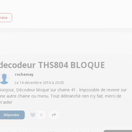
cess TNTSAT fournie Enregistrement sur clé USB (PVR) Prises : 1 HDMI, 1 périte
ndre
decodeur THS804 BLOQUE
rochemay
Le
14 décembre 2016
à
20:05
Bonjour, Décodeur bloqué sur chaine 41 . Impossible de revenir sur
une autre chaine ou menu. Tout débranché rien n'y fait. merci de
m'aider
0
Répondre