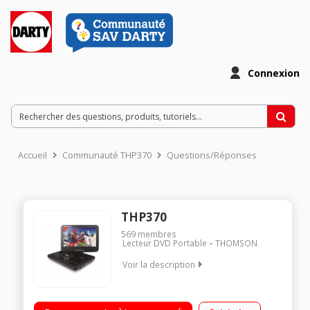
Connexion
Accueil
Communauté THP370
Questions/Réponses
THP370
569
membres
Lecteur DVD Portable
THOMSON
Voir la description
"Ecran rotatif 10"" (25,2 cm) - Format 16/9 Lecteur de carte SD
Housse de fixation appui-tête Port USB"