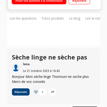
Rejoindre
Poser une question à la communauté
A+++
Lire les questions
Tutos produits
Le blog
Lire la notice
Sèche linge ne sèche pas
lena
Le
21 octobre 2023
à
16:43
Bonjour Mon sèche linge Thomson ne seche plus
Merci de vos conseils
0
Répondre