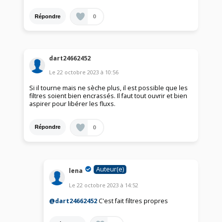
0
Répondre
dart24662452
Le
22 octobre 2023
à
10:56
Si il tourne mais ne sèche plus, il est possible que les
filtres soient bien encrassés. Il faut tout ouvrir et bien
aspirer pour libérer les fluxs.
0
Répondre
Auteur(e)
lena
Le
22 octobre 2023
à
14:52
@dart24662452
C'est fait filtres propres