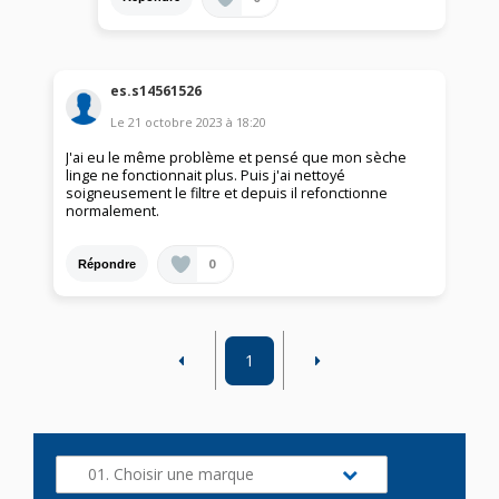
es.s14561526
Le
21 octobre 2023
à
18:20
J'ai eu le même problème et pensé que mon sèche
linge ne fonctionnait plus. Puis j'ai nettoyé
soigneusement le filtre et depuis il refonctionne
normalement.
0
Répondre
1
01. Choisir une marque