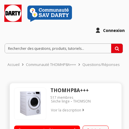
Connexion
Accueil
Communauté THOMHP8A+++
Questions/Réponses
THOMHP8A+++
517
membres
Sèche linge
THOMSON
Voir la description
Capacité 8 kg - Condensation Séchage par sonde électronique
Départ différé - Affichage du temps restant Pompe à chaleur