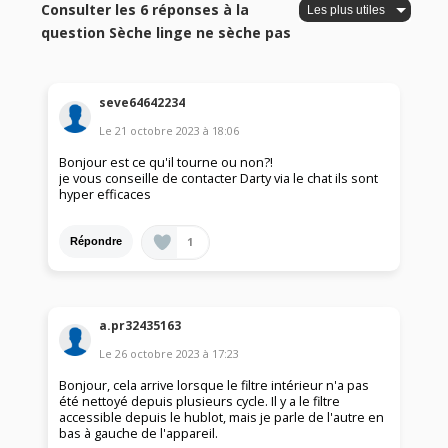
Consulter les 6 réponses à la
question Sèche linge ne sèche pas
seve64642234
Le
21 octobre 2023
à
18:06
Bonjour est ce qu'il tourne ou non?!
je vous conseille de contacter Darty via le chat ils sont
hyper efficaces
1
Répondre
a.pr32435163
Le
26 octobre 2023
à
17:23
Bonjour, cela arrive lorsque le filtre intérieur n'a pas
été nettoyé depuis plusieurs cycle. Il y a le filtre
accessible depuis le hublot, mais je parle de l'autre en
bas à gauche de l'appareil.