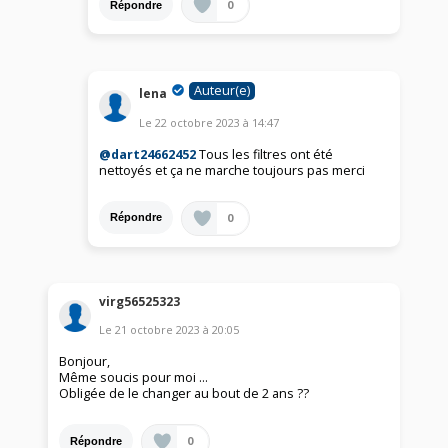
0
Répondre
Auteur(e)
lena
Le
22 octobre 2023
à
14:47
@dart24662452
Tous les filtres ont été
nettoyés et ça ne marche toujours pas merci
0
Répondre
virg56525323
Le
21 octobre 2023
à
20:05
Bonjour,
Même soucis pour moi ...
Obligée de le changer au bout de 2 ans ??
0
Répondre