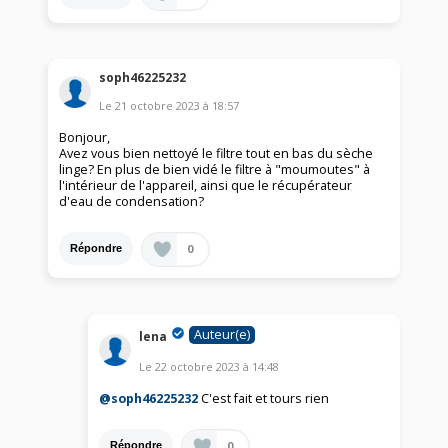
soph46225232
Le
21 octobre 2023
à
18:57
Bonjour,
Avez vous bien nettoyé le filtre tout en bas du sèche
linge? En plus de bien vidé le filtre à "moumoutes" à
l'intérieur de l'appareil, ainsi que le récupérateur
d'eau de condensation?
0
Répondre
Auteur(e)
lena
Le
22 octobre 2023
à
14:48
@soph46225232
C'est fait et tours rien
0
Répondre