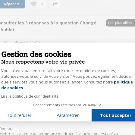
2
Répondre
onsulter les 3 réponses à la question Changé
 hublot
dart24662452
Le
17 octobre 2019
à
17:27
Gestion des cookies
Réponse jugée utile
Nous respectons votre vie privée
Je pense qu'il faut dévisser les deux vis à gauche, là où il y a le loquet qui
Vous n'avez pas encore fait votre choix en matière de cookies,
s'emboîte, puis dévisser les vis du hublot, et retourner le tout en revissant
autorisez-vous le suivi de votre visite ? Vous pouvez également décider
à l'inverse.
quels services vous nous autorisez à lancer. Consultez notre
politique
Axeptio consent
de cookies
.
0
Répondre
Lire la politique de confidentialité
Consentements certifiés par
duva63364462
Tout refuser
Paramétrer
Tout accepter
Le
16 octobre 2019
à
18:57
Bonjour
Mettre le système de fermeture de droite à gauche tout est prévu