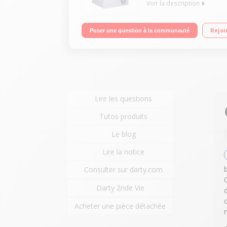
Voir la description
Capacité 8 kg - Condensation Séchage par sonde é
Rejoi
Poser une question à la communauté
Lire les questions
Tutos produits
Le blog
Lire la notice
Consulter sur darty.com
Darty 2nde Vie
Acheter une pièce détachée