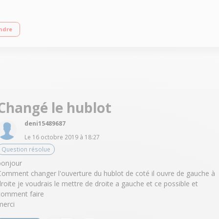
lectronique Départ différé - Affichage du temps restant Pompe à chaleur A++
ndre
Changé le hublot
deni15489687
Le
16 octobre 2019
à
18:27
Question résolue
bonjour
Comment changer l'ouverture du hublot de coté il ouvre de gauche à
droite je voudrais le mettre de droite a gauche et ce possible et
comment faire
merci