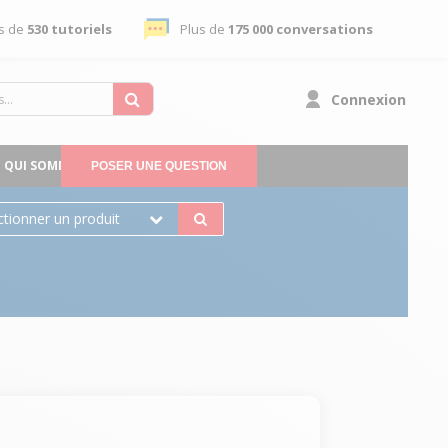
s de
530 tutoriels
Plus de
175 000 conversations
Connexion
QUI SOMMES-NOUS
POSER UNE QUESTION
ctionner un produit