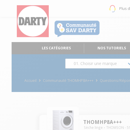
Plus 
LES CATÉGORIES
NOS TUTORIELS
01. Choisir une marque
Accueil
Communauté THOMHP8A+++
Questions/Répo
THOMHP8A+++
Sèche linge
THOMSON
-
5