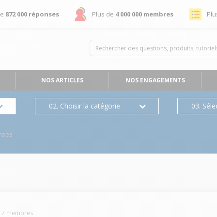
de
872 000 réponses
Plus de
4 000 000 membres
Plu
NOS ARTICLES
NOS ENGAGEMENTS
02. Choisir la catégorie
03. Séle
nses
17
membres