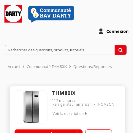
Connexion
Accueil
Communauté THM80IX
Questions/Réponses
THM80IX
117
membres
Réfrigerateur americain
THOMSON
Voir la description
Volume 410 L - Dimensions HxLxP : 180,5x78,6x76 cm - A+
Réfrigérateur double porte à froid ventilé (sans givre) 272 L