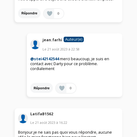
0
Répondre
Auteur(e)
jean.farhi
Le
21 août 2023
à
22:58
@stei42142544
merci beaucoup, je suis en
contact avec Darty pour ce problème.
cordialement
0
Répondre
LatifaB1562
Le
21 août 2023
à
16:22
Bonjour.je ne sais pas quoi vous répondre, aucune