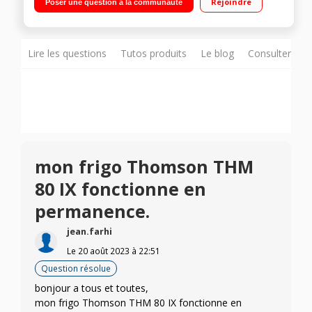
Rejoindre
Poser une question à la communauté
Congélateur double porte à froid ventilé 138 L Fabrique à
glaçons
Lire les questions
Tutos produits
Le blog
Consulter sur
mon frigo Thomson THM
80 IX fonctionne en
permanence.
jean.farhi
Le
20 août 2023
à
22:51
Question résolue
bonjour a tous et toutes,
mon frigo Thomson THM 80 IX fonctionne en