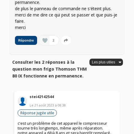
permanence.
de plus le panneau de commande ne s'éteint plus.
merci de me dire ce qui peut se passer et que puis-je
faire.
merci
2
Répondre
Consulter les 2 réponses à la
question mon frigo Thomson THM
80 IX fonctionne en permanence.
stei42142544
Le
21 août 2023
à
08:38
Réponse jugée utile
c'est un problème de cet appareil le compresseur
tourne très longtemps, même après réparation.
notre appareil a déjà 8 ans et sera bientôt remplacé.