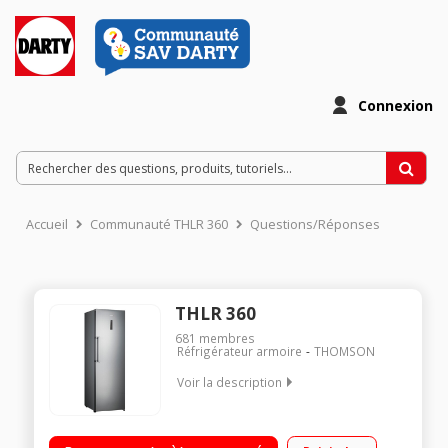
Connexion
Accueil
Communauté THLR 360
Questions/Réponses
THLR 360
681
membres
Réfrigérateur armoire
THOMSON
Voir la description
Volume 360 L - Dimensions HxLxP : 185,5x59,5x66.2 cm - A+
Réfrigérateur à froid ventilé 360 L Tout utile (sans