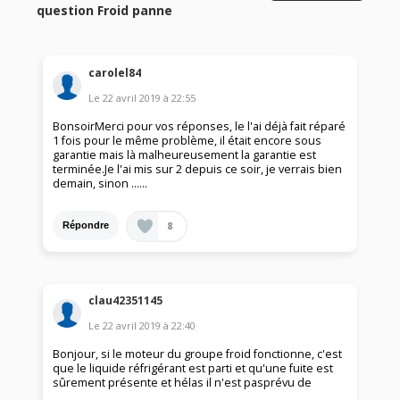
question Froid panne
carolel84
Le
22 avril 2019
à
22:55
BonsoirMerci pour vos réponses, le l'ai déjà fait réparé
1 fois pour le même problème, il était encore sous
garantie mais là malheureusement la garantie est
terminée.Je l'ai mis sur 2 depuis ce soir, je verrais bien
demain, sinon …...
8
Répondre
clau42351145
Le
22 avril 2019
à
22:40
Bonjour, si le moteur du groupe froid fonctionne, c'est
que le liquide réfrigérant est parti et qu'une fuite est
sûrement présente et hélas il n'est pasprévu de