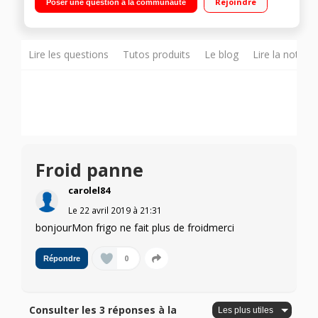
Rejoindre
Poser une question à la communauté
compartiment congélateur) Grande capacité - Eclairage LED
Lire les questions
Tutos produits
Le blog
Lire la notice
Froid panne
carolel84
Le
22 avril 2019
à
21:31
bonjourMon frigo ne fait plus de froidmerci
0
Répondre
Consulter les 3 réponses à la