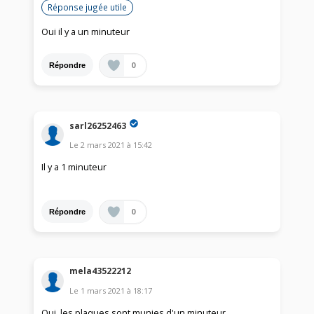
Réponse jugée utile
Oui il y a un minuteur
0
Répondre
sarl26252463
Le
2 mars 2021
à
15:42
Il y a 1 minuteur
0
Répondre
mela43522212
Le
1 mars 2021
à
18:17
Oui, les plaques sont munies d'un minuteur.