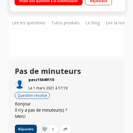
Rejoindre
Poser une question à la communauté
Lire les questions
Tutos produits
Le blog
Lire la notice
Pas de minuteurs
pasc15649110
Le
1 mars 2021
à
17:19
Question résolue
Bonjour
Il n'y a pas de minuteur(s) ?
Merci
0
Répondre