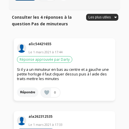
Consulter les 4 réponses à la
question Pas de minuteurs
alic54421655
Le
1 mars 2021
à
17:44
Réponse approuvée par Darty
Si il y a un minuteur en bas au centre et a gauche une
petite horloge il faut cliquer dessus puis à l aide des
traits mettre les minutes
0
Répondre
ala262312535
Le
1 mars 2021
à
17:33