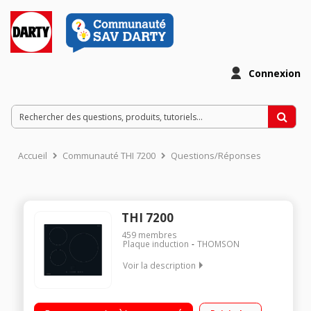
Connexion
Accueil
Communauté THI 7200
Questions/Réponses
THI 7200
459
membres
Plaque induction
THOMSON
Voir la description
3 foyers induction Puissance foyer principal : 3000 W
(booster) Booster - Fonction Pan Sensor Sécurité enfants