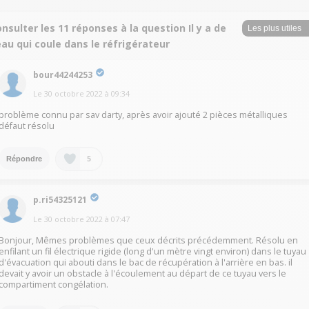
nsulter les 11 réponses à la question Il y a de
eau qui coule dans le réfrigérateur
bour44244253
Le
30 octobre 2022
à
09:34
problème connu par sav darty, après avoir ajouté 2 pièces métalliques
défaut résolu
5
Répondre
p.ri54325121
Le
30 octobre 2022
à
07:47
Bonjour, Mêmes problèmes que ceux décrits précédemment. Résolu en
enfilant un fil électrique rigide (long d'un mètre vingt environ) dans le tuyau
d'évacuation qui abouti dans le bac de récupération à l'arrière en bas. il
devait y avoir un obstacle à l'écoulement au départ de ce tuyau vers le
compartiment congélation.