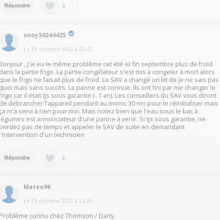
3
Répondre
snoy34244425
Le
29 octobre 2022
à
22:42
Bonjour , j'ai eu le même problème cet été et fin septembre plus de froid
dans la partie frigo. La partie congélateur s'est mis à congeler à mort alors
que le frigo ne faisait plus de froid. Le SAV a changé un kit de je ne sais pas
quoi mais sans succès. La panne est connue. Ils ont fini par me changer le
frigo car il était tjs sous garantie (- 1 an). Les conseillers du SAV vous diront
de débrancher l'appareil pendant au moins 30 mn pour le réinitialiser mais
ça m'a servi à rien pour moi. Mais notez bien que l'eau sous le bac à
légumes est annonciateur d'une panne à venir. Si tjs sous garantie, ne
perdez pas de temps et appeler le SAV de suite en demandant
l'intervention d'un technicien
3
Répondre
Mateo96
Le
29 octobre 2022
à
21:25
Problème connu chez Thomson / Darty.