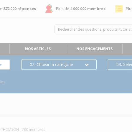
de
872 000 réponses
Plus de
4 000 000 membres
Plu
NOS ARTICLES
NOS ENGAGEMENTS
02. Choisir la catégorie
03. Séle
ses
THOMSON
-
730
membres