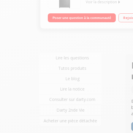
Voir la description
Volume 318 L - HxLxP : 172.4x59.5x69.5 cm - Classe
Rejoi
Poser une question à la communauté
Lire les questions
Tutos produits
Le blog
Lire la notice
Consulter sur darty.com
Darty 2nde Vie
Acheter une pièce détachée