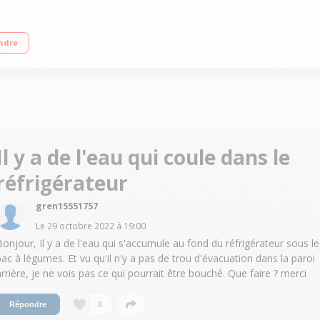
 E - 43 dB Réfrigérateur à froid ventilé 234 L Congélateur à dégivrage automati
ndre
Il y a de l'eau qui coule dans le
réfrigérateur
gren15551757
Le
29 octobre 2022
à
19:00
Bonjour, Il y a de l'eau qui s'accumule au fond du réfrigérateur sous le
bac à légumes. Et vu qu'il n'y a pas de trou d'évacuation dans la paroi
arrière, je ne vois pas ce qui pourrait être bouché. Que faire ? merci
3
Répondre