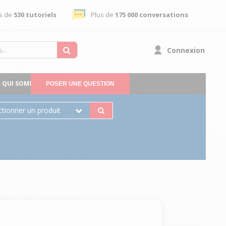
s de
530 tutoriels
Plus de
175 000 conversations
Connexion
QUI SOMMES-NOUS
POSER UNE QUESTION
ctionner un produit