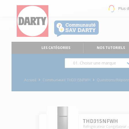
Plus 
LES CATÉGORIES
NOS TUTORIELS
01. Choisir une marque
Accueil
Communauté THD315NFWH
Questions/Répon
THD315NFWH
Réfrigérateur Congélateur