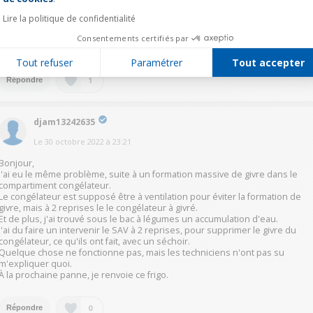
Faites venir reparation Darty.J'ai eu le meme probleme...De la glace s'etait
accumule derriere le panneau arriere de la partie congelateur, du a un tout
Lire la politique de confidentialité
petit element en metal mal pose en usine..(la lame de metal etait rectiligne,
et elle doit etre coudee pour que l'eau s'evacue...).Le reparateur Darty doit
Consentements certifiés par
demonter le panneau arriere.
Tout refuser
Paramétrer
Tout accepter
1
Répondre
djam13242635
Le
30 octobre 2022
à
23:21
Bonjour,
J'ai eu le même problème, suite à un formation massive de givre dans le
compartiment congélateur.
Le congélateur est supposé être à ventilation pour éviter la formation de
givre, mais à 2 reprises le le congélateur à givré.
Et de plus, j'ai trouvé sous le bac à légumes un accumulation d'eau.
J'ai du faire un intervenir le SAV à 2 reprises, pour supprimer le givre du
congélateur, ce qu'ils ont fait, avec un séchoir.
Quelque chose ne fonctionne pas, mais les techniciens n'ont pas su
m'expliquer quoi.
À la prochaine panne, je renvoie ce frigo.
0
Répondre