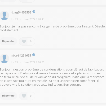
d.ag54455552
Le
29 octobre 2022
à
20:43
Bonjour, je n'ai pas rencontré ce genre de problème pour l'instant. Désolé,
cordialement.
0
Répondre
nico64251655
Le
29 octobre 2022
à
20:00
Bonjour , c'est un problème de condensation , et un défaut de fabrication.
Le dépanneur Darty qui est venu a trouvé la cause et a placé un morceau
de ferraille au niveau de l'évacuation du congélateur afin que la résistance
en cuivre soit toujours en chauffe . Si c'est un technicien compétent , il
trouvera vite la solution avec cette indication. Bon courage
0
Répondre