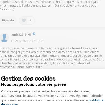
Appelez le sav. Ils vous enverront un technicien qui vous réparera ça en
vingt minutes (a l'aide d'une patte en métal spécialement conçue pour
l'occasion).
2
Répondre
amir32215461
Le
29 octobre 2022
à
21:22
Bonsoir, j'ai eu ce même problème et de la glace se formait également
dans le congel. J'ai fait venir un technicien darty et celui ci a. Simplement
remis un petite pièce qui avait été monté à l'envers, qui se trouve dans le
compartiment du congel sur la gauche et depuis tout est impeccable. Donc
n'hésitez pas à contacter le sav darty, ils sont très compétents et
efficasses. Bonne soirée. Cdlt.
Gestion des cookies
1
Répondre
Nous respectons votre vie privée
Vous n'avez pas encore fait votre choix en matière de cookies,
hbou53152251
autorisez-vous le suivi de votre visite ? Vous pouvez également décider
Le
29 octobre 2022
à
20:36
quels services vous nous autorisez à lancer. Consultez notre
politique
Axeptio consent
de cookies
.