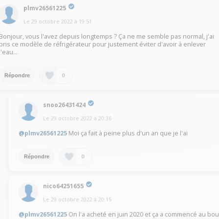
plmv26561225
Le
29 octobre 2022
à
19:51
Bonjour, vous l'avez depuis longtemps ? Ça ne me semble pas normal, j'ai
pris ce modèle de réfrigérateur pour justement éviter d'avoir à enlever
l'eau...
0
Répondre
snoo26431424
Le
29 octobre 2022
à
20:36
@plmv26561225
Moi ça fait à peine plus d'un an que je l'ai
0
Répondre
nico64251655
Le
29 octobre 2022
à
20:15
@plmv26561225
On l'a acheté en juin 2020 et ça a commencé au bou