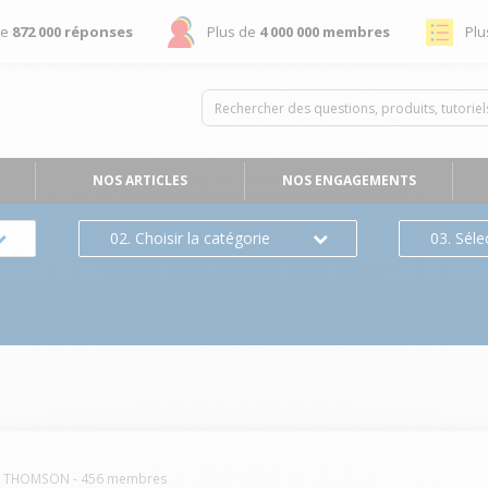
de
872 000 réponses
Plus de
4 000 000 membres
Plu
NOS ARTICLES
NOS ENGAGEMENTS
02. Choisir la catégorie
03. Séle
THOMSON
-
456
membres