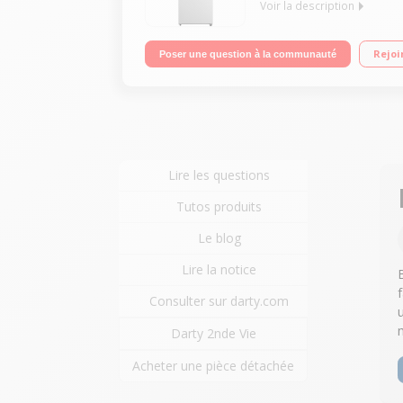
Voir la description
Volume 315 L - Dimensions HxLxP : 172,4x59,5x69,5 
Rejoi
Poser une question à la communauté
Lire les questions
Tutos produits
Le blog
Lire la notice
Consulter sur darty.com
Darty 2nde Vie
Acheter une pièce détachée