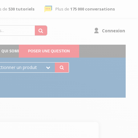
s de
530 tutoriels
Plus de
175 000 conversations
Connexion
QUI SOMMES-NOUS
POSER UNE QUESTION
ctionner un produit