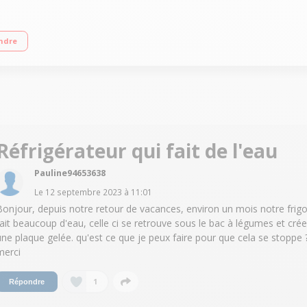
cm - A+ Réfrigérateur à froid ventilé 231 L Congélateur à froid ventilé 84 Claye
ndre
Réfrigérateur qui fait de l'eau
Pauline94653638
Le
12 septembre 2023
à
11:01
Bonjour, depuis notre retour de vacances, environ un mois notre frig
fait beaucoup d'eau, celle ci se retrouve sous le bac à légumes et crée
une plaque gelée. qu'est ce que je peux faire pour que cela se stoppe 
merci
1
Répondre