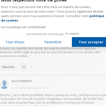
leur tasse de thé n'est ce pas !!!
Les clients ne font pas partis du S A V je crois !!!
Vous n'avez pas encore fait votre choix en matière de cookies,
à suivre......
autorisez-vous le suivi de votre visite ? Vous pouvez également décider
quels services vous nous autorisez à lancer. Consultez notre
politique
Axeptio consent
de cookies
.
2
Répondre
Lire la politique de confidentialité
Consentements certifiés par
fran33225534
Le
12 septembre 2023
à
14:40
Tout refuser
Paramétrer
Tout accepter
Bonjour, je regrette mon achat, de suite il a mal fonctionné il gele les
aliments même réglé au plus bas en plus les livreurs m ont vendus des
accessoires inutiles..
2
Répondre
mich15666561
Le
12 septembre 2023
à
12:01
Bonjour, j'ai le même problème depuis quelques mois, j'ai l'impression qu
l'évacuation de l'eau de la partie congélateur est bouchée, de se fait l'eau
coule dans la partie frigo, mais le problème je n'arrive pas à trouver