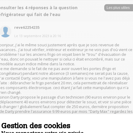
nsulter les 4 réponses à la question
frigérateur qui fait de l'eau
reve62254235
Le
13 septembre 2023
à
20:16
bonjour, j'ai le même souci justement après que je sois revenue de
vacances.. j'ai tout vérifier, intérieur et extérieur je ne vois pas d'où vient ce
problème ! sur les anciens frigo on voyait bien le "trou" d'évacuation de
l'eau, donc on pouvait le nettoyer si celui ci était encombré, mais sur ce
modèle aucun indice même dans la notice.
Je me demande si le fait de ne pas avoir ouvert les portes (frigo et
congélateur) pendant notre absence (3 semaines) ne serait pas la cause,
J'ai contacté Darty, voici une manipulation à faire si vous ne l'avez pas déjà
faite : débrancher le frigo pendant 20 mn, cela permettrait de réinitialiser
les composants électronique. ceci étant j'ai fait cette manipulation qui n'a
rien changé.
sinon Darty propose le passage d'un technicien (90 euros environ pour le
déplacement 40 euros environs pour détecter le souci, et voir si une pièce
à changer ! globalement faut compter de 250 euros, dernière proposition
de Darty prendre l'assurance 9.99 euros par mois "Darty Max" regardez les
infos sur le site pour cette assurance.
ce qui me dérange : nous sommes sur le site de Darty est aucun service ne
Gestion des cookies
répond et ne donne de solution notamment pour ce genre de souci mais
je suppose que donner les solutions gratuitement pour Darty ce n'est pas
Nous respectons votre vie privée