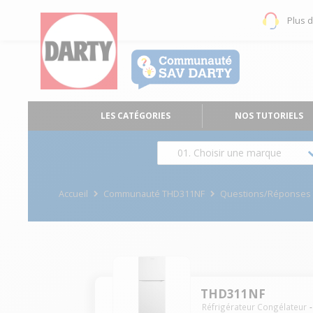
Plus 
LES CATÉGORIES
NOS TUTORIELS
01. Choisir une marque
Accueil
Communauté THD311NF
Questions/Réponses
THD311NF
Réfrigérateur Congélateur