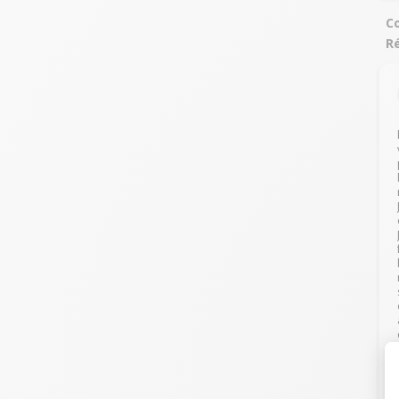
Co
Ré