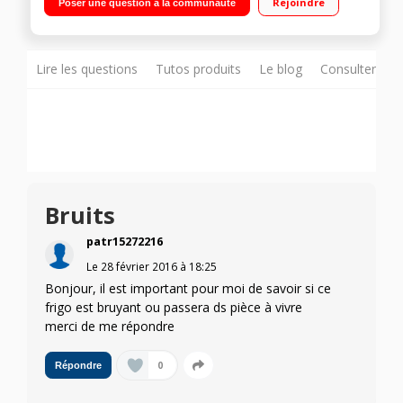
Rejoindre
Poser une question à la communauté
ventilé (sans givre) 140 L Distributeur d'eau fraîche - Bac eau
amovible 2.5 L
Lire les questions
Tutos produits
Le blog
Consulter sur
Bruits
patr15272216
Le
28 février 2016
à
18:25
Bonjour, il est important pour moi de savoir si ce
frigo est bruyant ou passera ds pièce à vivre
merci de me répondre
0
Répondre