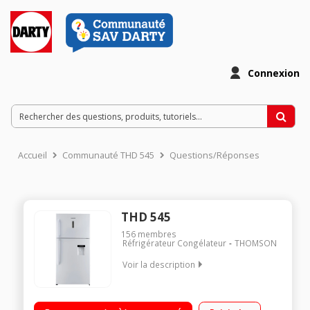
Connexion
Accueil
Communauté THD 545
Questions/Réponses
THD 545
156
membres
Réfrigérateur Congélateur
THOMSON
Voir la description
Volume 545 L - Dimensions HxLxP: 180.6x86x73.5 cm - Classe
A+ Réfrigérateur à froid ventilé 405 L Congélateur à froid