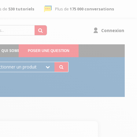
s de
530 tutoriels
Plus de
175 000 conversations
Connexion
QUI SOMMES-NOUS
POSER UNE QUESTION
ctionner un produit