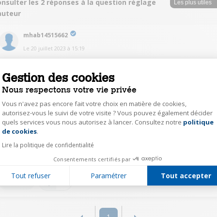
nsulter les 2 réponses à la question réglage
auteur
mhab14515662
Le
20 juillet 2023
à
15:19
Aucune idée mais tous ce que je sais c'est ce produit est tombé en panne
très vite et je suis à ma quatrième réparation et évidemment on attend la
Gestion des cookies
fin de la garantie pour trouvé le vrai problème ..
Nous respectons votre vie privée
0
Répondre
Vous n'avez pas encore fait votre choix en matière de cookies,
autorisez-vous le suivi de votre visite ? Vous pouvez également décider
quels services vous nous autorisez à lancer. Consultez notre
politique
Axeptio consent
nico42341216
de cookies
.
Le
7 juillet 2023
à
21:47
Lire la politique de confidentialité
Aucune idée c'est le technicien de darty qui me l à installé
Consentements certifiés par
Tout refuser
Paramétrer
Tout accepter
0
Répondre
1