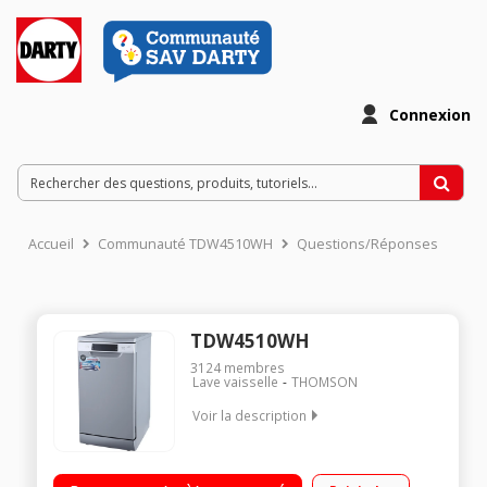
Connexion
Accueil
Communauté TDW4510WH
Questions/Réponses
TDW4510WH
3124
membres
Lave vaisselle
THOMSON
Voir la description
Largeur 45 cm (10 couverts) - 44dB - Classe énergétique D
Consommation d'eau 8.5 L/cycle Départ différé / Affichage du