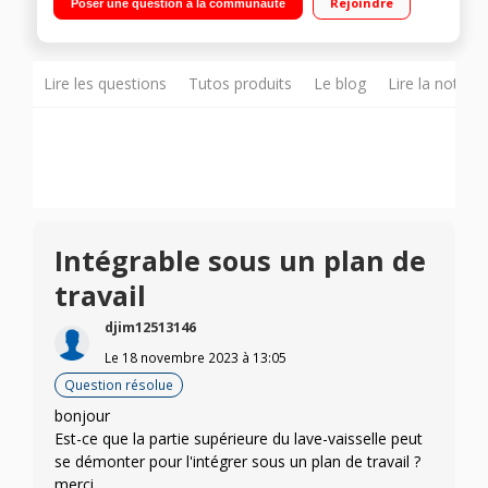
Rejoindre
Poser une question à la communauté
temps restant Option demi-charge - Programmes : Express -
Verres
Lire les questions
Tutos produits
Le blog
Lire la notice
Intégrable sous un plan de
travail
djim12513146
Le
18 novembre 2023
à
13:05
Question résolue
bonjour
Est-ce que la partie supérieure du lave-vaisselle peut
se démonter pour l'intégrer sous un plan de travail ?
merci