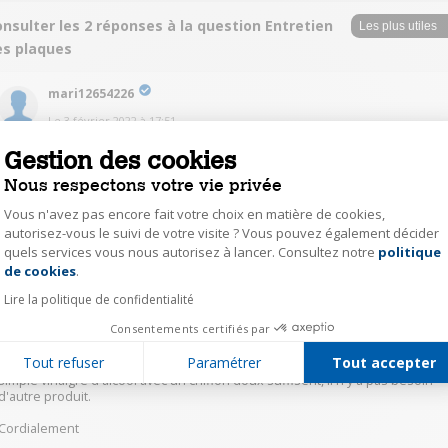
nsulter les 2 réponses à la question Entretien
es plaques
mari12654226
Le
3 février 2022
à
17:51
" SE DESQUAME " quest ce que ça veux dire ?
Gestion des cookies
Nous respectons votre vie privée
0
Répondre
Vous n'avez pas encore fait votre choix en matière de cookies,
autorisez-vous le suivi de votre visite ? Vous pouvez également décider
quels services vous nous autorisez à lancer. Consultez notre
politique
Axeptio consent
just66631626
de cookies
.
Le
2 février 2022
à
11:51
Lire la politique de confidentialité
Bonjour,
Consentements certifiés par
Je n'ai pas encore rencontré ce souci, je pense selon moi que ceci est
Tout refuser
Paramétrer
Tout accepter
surement dû au produit que vous utiliser pour le nettoyer, pour ma part
simple vinaigre d'alcool avec un chiffon doux suffisent, il n'y a pas besoin
d'autre produit.
Cordialement