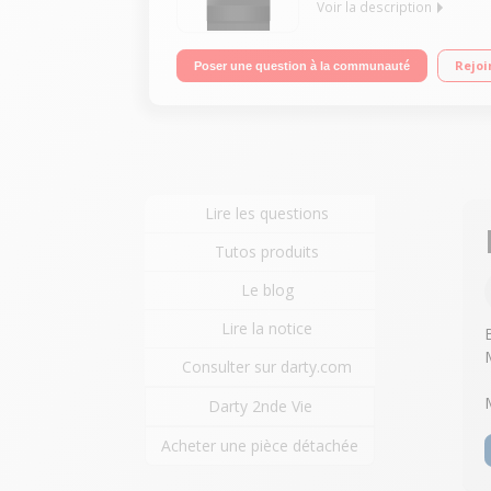
Voir la description
Largeur 50 cm - Table de cuisson vitrocéramique N
Rejoi
Poser une question à la communauté
Lire les questions
Tutos produits
Le blog
Lire la notice
Consulter sur darty.com
Darty 2nde Vie
Acheter une pièce détachée