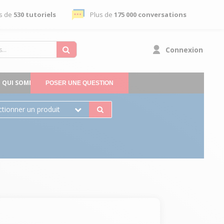
s de
530 tutoriels
Plus de
175 000 conversations
Connexion
QUI SOMMES-NOUS
POSER UNE QUESTION
ctionner un produit