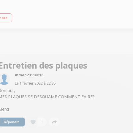
ettoyage catalyse + vapeur 4 foyers jusqu'à 1700 watts Four multifonction 65L
ndre
Entretien des plaques
mman23116616
Le
1 février 2022
à
22:35
Bonjour,
MES PLAQUES SE DESQUAME COMMENT FAIRE?
Merci
0
Répondre