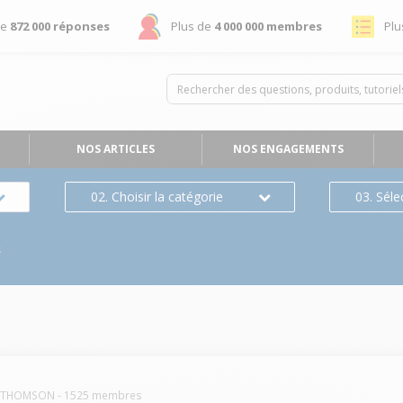
de
872 000 réponses
Plus de
4 000 000 membres
Plu
NOS ARTICLES
NOS ENGAGEMENTS
02. Choisir la catégorie
03. Séle
s
THOMSON
-
1525
membres