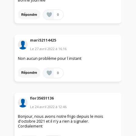
Bonne journée
0
Répondre
mari52114425
Le
27 avril 2022
à
16:16
Non aucun problème pour l instant
0
Répondre
fior35651136
Le
24 avril 2022
à
12:46
Bonjour, nous avons notre frigo depuis le mois
d'octobre 2021 et il n'y a rien à signaler.
Cordialement