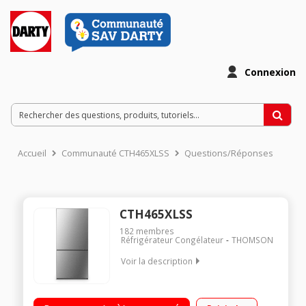
Connexion
Accueil
Communauté CTH465XLSS
Questions/Réponses
CTH465XLSS
182
membres
Réfrigérateur Congélateur
THOMSON
Voir la description
Volume 482L - Dimensions 175.6x79.4x68.6 cm - Classe E -
40dB Réfrigérateur 343L Congélateur à Froid ventilé 139L