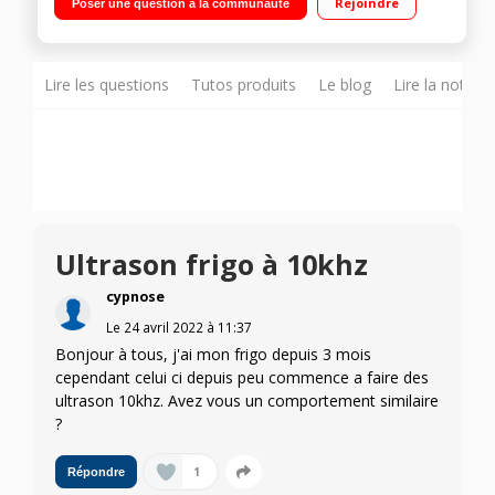
Rejoindre
Poser une question à la communauté
Finition inox
Lire les questions
Tutos produits
Le blog
Lire la notice
Ultrason frigo à 10khz
cypnose
Le
24 avril 2022
à
11:37
Bonjour à tous, j'ai mon frigo depuis 3 mois
cependant celui ci depuis peu commence a faire des
ultrason 10khz. Avez vous un comportement similaire
?
1
Répondre