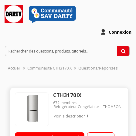
Connexion
Accueil
Communauté CTH3170IX
Questions/Réponses
CTH3170IX
672
membres
Réfrigérateur Congélateur
THOMSON
Voir la description
Volume 327L - Dimensions 185.0x60.0x69.0 cm - Classe E -
40dB Réfrigérateur à froid ventilé 221L Congélateur à