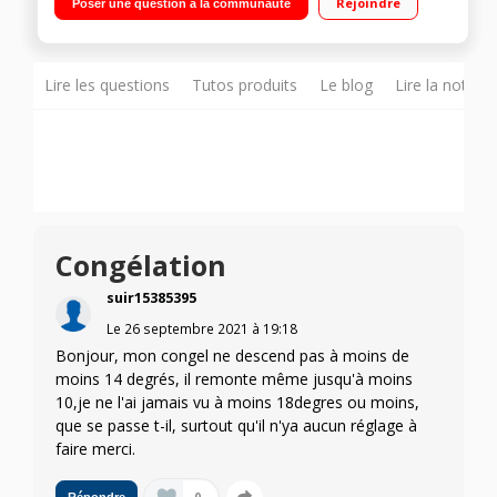
Rejoindre
Poser une question à la communauté
dégivrage automatique 106L Contrôle électronique - Clayette
porte-bouteille
Lire les questions
Tutos produits
Le blog
Lire la notice
Congélation
suir15385395
Le
26 septembre 2021
à
19:18
Bonjour, mon congel ne descend pas à moins de
moins 14 degrés, il remonte même jusqu'à moins
10,je ne l'ai jamais vu à moins 18degres ou moins,
que se passe t-il, surtout qu'il n'ya aucun réglage à
faire merci.