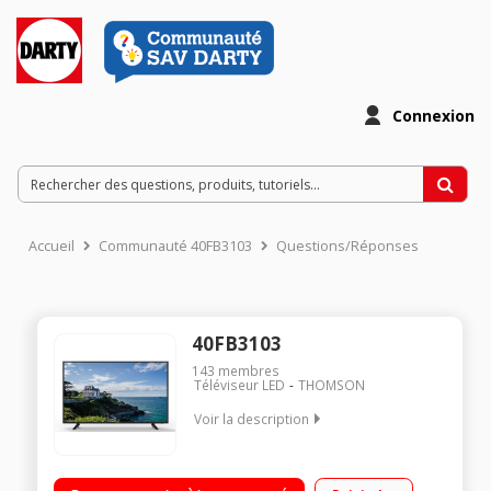
Connexion
Accueil
Communauté 40FB3103
Questions/Réponses
40FB3103
143
membres
Téléviseur LED
THOMSON
Voir la description
Ecran de 101 cm (40") - HDTV 1080p Technologie 50 Hz (PPI
200 Hz) - Rétro éclairage LED Direct Processeur Dual Core,