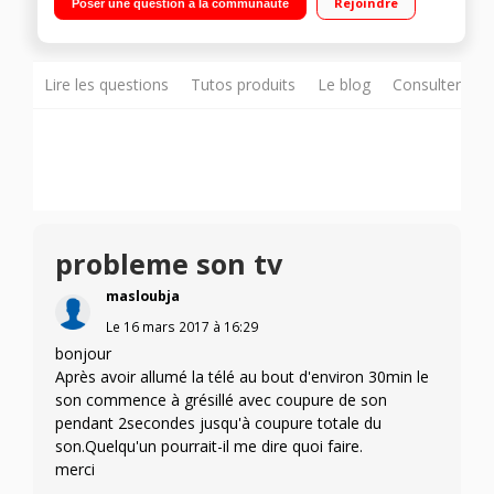
Rejoindre
Poser une question à la communauté
MHL 2 HDMI, 1 USB, Port CI+, DVI
Lire les questions
Tutos produits
Le blog
Consulter sur
probleme son tv
masloubja
Le
16 mars 2017
à
16:29
bonjour
Après avoir allumé la télé au bout d'environ 30min le
son commence à grésillé avec coupure de son
pendant 2secondes jusqu'à coupure totale du
son.Quelqu'un pourrait-il me dire quoi faire.
merci