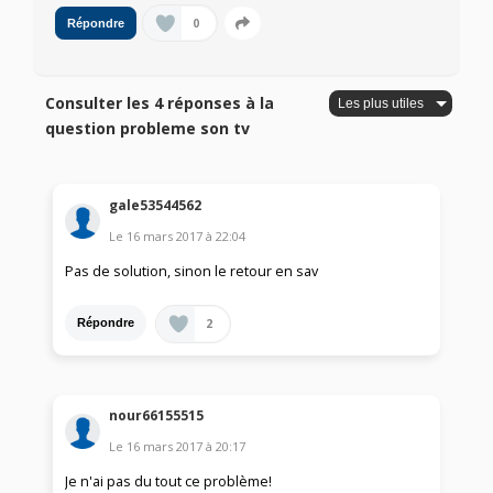
0
Répondre
Consulter les 4 réponses à la
question probleme son tv
gale53544562
Le
16 mars 2017
à
22:04
Pas de solution, sinon le retour en sav
2
Répondre
nour66155515
Le
16 mars 2017
à
20:17
Je n'ai pas du tout ce problème!