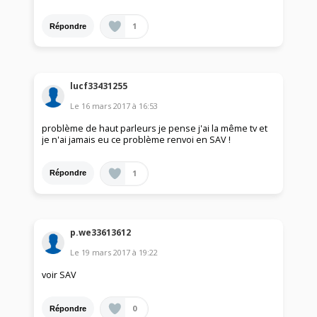
1
Répondre
lucf33431255
Le
16 mars 2017
à
16:53
problème de haut parleurs je pense j'ai la même tv et
je n'ai jamais eu ce problème renvoi en SAV !
1
Répondre
p.we33613612
Le
19 mars 2017
à
19:22
voir SAV
0
Répondre