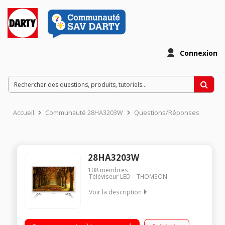
Connexion
Accueil
Communauté 28HA3203W
Questions/Réponses
28HA3203W
108
membres
Téléviseur LED
THOMSON
Voir la description
Ecran de 71 cm (28") - HDTV Technologie 50 Hz (CMI 100 Hz) -
Rétro éclairage LED Direct 2 HDMI, 1 USB, Port CI+