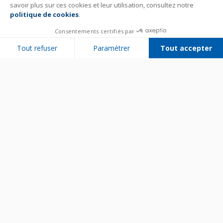
savoir plus sur ces cookies et leur utilisation, consultez notre
politique de cookies
.
Consentements certifiés par
Tout refuser
Paramétrer
Tout accepter
Plateforme de Gestion du Consentement : Personnalisez vos Options
Axeptio consent
Notre plateforme vous permet d'adapter et de gérer vos paramètres de 
Bien utiliser son appareil