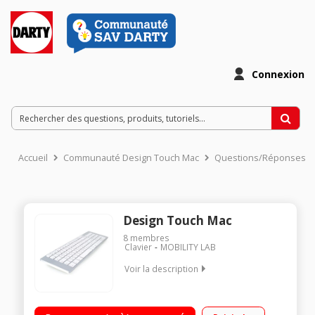
Connexion
Accueil
Communauté Design Touch Mac
Questions/Réponses
Design Touch Mac
8
membres
Clavier
MOBILITY LAB
Voir la description
Clavier sans fil pour Mac Design ergonomique et ultra plat
Protège clavier fourni Clavier AZERTY