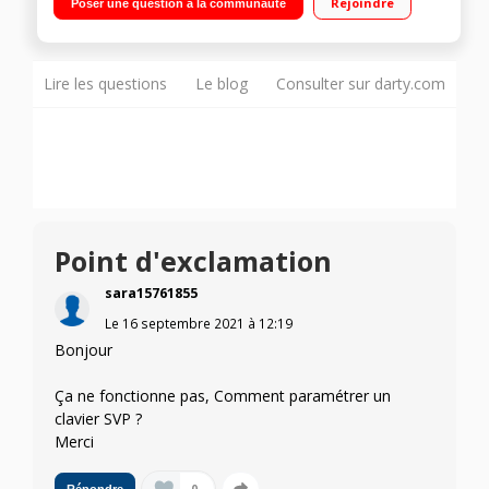
Rejoindre
Poser une question à la communauté
Lire les questions
Le blog
Consulter sur darty.com
Point d'exclamation
sara15761855
Le
16 septembre 2021
à
12:19
Bonjour
Ça ne fonctionne pas, Comment paramétrer un
clavier SVP ?
Merci