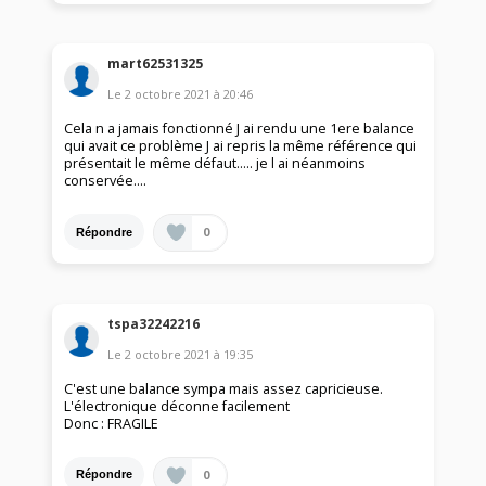
mart62531325
Le
2 octobre 2021
à
20:46
Cela n a jamais fonctionné J ai rendu une 1ere balance
qui avait ce problème J ai repris la même référence qui
présentait le même défaut..... je l ai néanmoins
conservée....
0
Répondre
tspa32242216
Le
2 octobre 2021
à
19:35
C'est une balance sympa mais assez capricieuse.
L'électronique déconne facilement
Donc : FRAGILE
0
Répondre