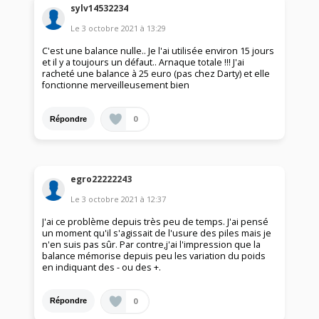
sylv14532234
Le
3 octobre 2021
à
13:29
C'est une balance nulle.. Je l'ai utilisée environ 15 jours
et il y a toujours un défaut.. Arnaque totale !!! J'ai
racheté une balance à 25 euro (pas chez Darty) et elle
fonctionne merveilleusement bien
0
Répondre
egro22222243
Le
3 octobre 2021
à
12:37
J'ai ce problème depuis très peu de temps. J'ai pensé
un moment qu'il s'agissait de l'usure des piles mais je
n'en suis pas sûr. Par contre,j'ai l'impression que la
balance mémorise depuis peu les variation du poids
en indiquant des - ou des +.
0
Répondre