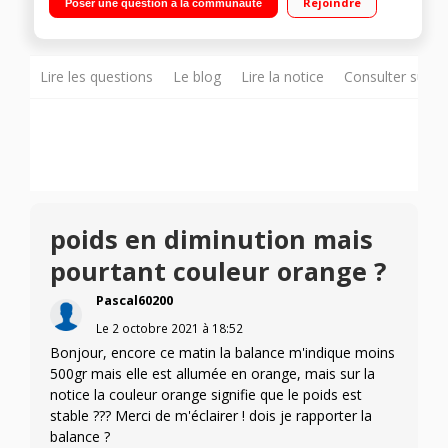
Rejoindre
Poser une question à la communauté
écran LCD rétro-éclairé - Touches sensitives
Lire les questions
Le blog
Lire la notice
Consulter sur d
poids en diminution mais
pourtant couleur orange ?
Pascal60200
Le
2 octobre 2021
à
18:52
Bonjour, encore ce matin la balance m'indique moins
500gr mais elle est allumée en orange, mais sur la
notice la couleur orange signifie que le poids est
stable ??? Merci de m'éclairer ! dois je rapporter la
balance ?