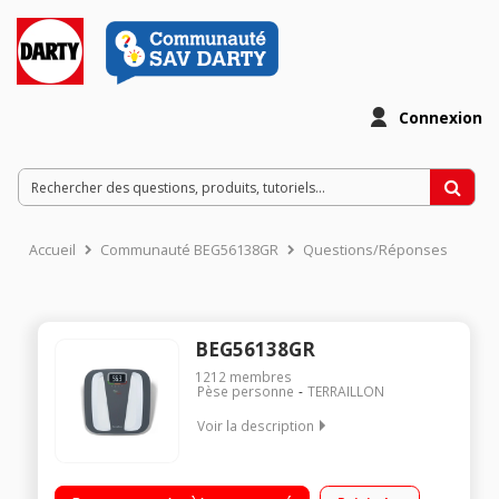
Connexion
Accueil
Communauté BEG56138GR
Questions/Réponses
BEG56138GR
1212
membres
Pèse personne
TERRAILLON
Voir la description
Electronique - 4 mémoires Portée 160 kg - Précision 100 g
Calcul de l'écart du poids avec interprétation couleur Grand