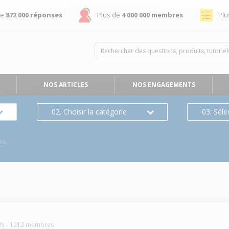
de
872 000 réponses
Plus de
4 000 000 membres
Plu
NOS ARTICLES
NOS ENGAGEMENTS
02. Choisir la catégorie
03. Séle
es
ON
-
1212
membres