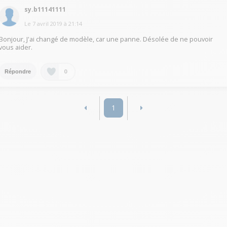
sy.b11141111
Le
7 avril 2019
à
21:14
Bonjour, J'ai changé de modèle, car une panne. Désolée de ne pouvoir
vous aider.
0
Répondre
1