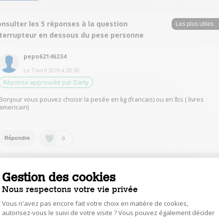
nsulter les 5 réponses à la question
nterrupteur en dessous du pese personne
pepo62146234
Le
7 avril 2019
à
20:50
Réponse approuvée par Darty
Bonjour vous pouvez choisir la pesée en kg (francais) ou en lbs ( livres
americain)
0
Répondre
nath65532532
Gestion des cookies
Le
7 avril 2019
à
20:45
Nous respectons votre vie privée
Réponse jugée utile
Vous n'avez pas encore fait votre choix en matière de cookies,
Bjr. Il sert à changer l unité de mesure
autorisez-vous le suivi de votre visite ? Vous pouvez également décider