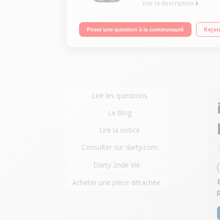
Voir la description
Electronique - 4 mémoires Portée 160 kg - Précisio
Rejoi
Poser une question à la communauté
Lire les questions
Le blog
Lire la notice
Consulter sur darty.com
Darty 2nde Vie
Acheter une pièce détachée