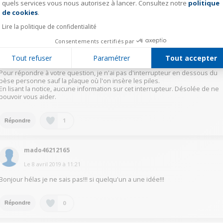
quels services vous nous autorisez à lancer. Consultez notre
politique
Axeptio consent
de cookies
.
0
Répondre
Lire la politique de confidentialité
Consentements certifiés par
MargaretM8506
Tout refuser
Paramétrer
Tout accepter
Le
8 avril 2019
à
10:04
Pour répondre à votre question, je n'ai pas d'interrupteur en dessous du
pèse personne sauf la plaque où l'on insère les piles.
En lisant la notice, aucune information sur cet interrupteur. Désolée de ne
pouvoir vous aider.
1
Répondre
mado46212165
Le
8 avril 2019
à
11:21
Bonjour hélas je ne sais pas!!! si quelqu'un a une idée!!!
0
Répondre