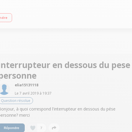
n 100 g Calcul de l'écart du poids avec interprétation couleur Grand écran LCD
ndre
interrupteur en dessous du pese
personne
elia15131118
Le
7 avril 2019
à
19:37
Question résolue
Bonjour, à quoi correspond l'interrupteur en dessous du pése
personne? merci
7
Répondre