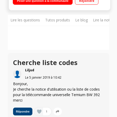
Rejoindre
Poser une question à la communauté
Lire les questions
Tutos produits
Le blog
Lire la notice
Cherche liste codes
Liljud
Le
5 janvier 2019
à
10:42
Bonjour,
Je cherche la notice d'utilisation ou la liste de codes
pour la télécommande universelle Temium BW 392
merci
1
Répondre