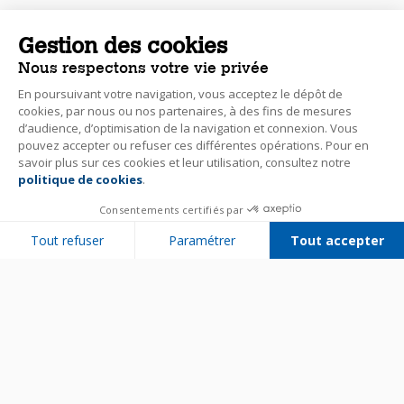
Gestion des cookies
Nous respectons votre vie privée
En poursuivant votre navigation, vous acceptez le dépôt de
cookies, par nous ou nos partenaires, à des fins de mesures
d’audience, d’optimisation de la navigation et connexion. Vous
pouvez accepter ou refuser ces différentes opérations. Pour en
savoir plus sur ces cookies et leur utilisation, consultez notre
politique de cookies
.
Consentements certifiés par
Tout refuser
Paramétrer
Tout accepter
Plateforme de Gestion du Consentement : Personnalisez vos Options
Axeptio consent
Notre plateforme vous permet d'adapter et de gérer vos paramètres de 