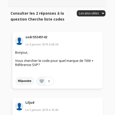
Consulter les 2 réponses à la
question Cherche liste codes
sodr55345142
Le
6 janvier 2019
à
08:34
Bonjour,
Vous chercher le code pour quel marque de Télé +
Référence SVP?
0
Répondre
Liljud
Le
5 janvier 2019
à
10:46