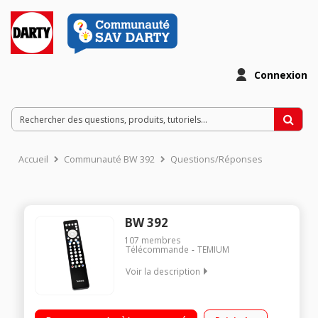
Connexion
Accueil
Communauté BW 392
Questions/Réponses
BW 392
107
membres
Télécommande
TEMIUM
Voir la description
Télécommande universelle pour piloter jusqu'à 3 appareils
Commande la télévision, le magnétoscope et le satellite