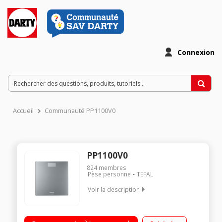
Connexion
Accueil
Communauté PP1100V0
PP1100V0
824
membres
Pèse personne
TEFAL
Voir la description
Electronique Portée 160 kg - Graduation 100 g Grand afficheur
35 mm Plateau en verre