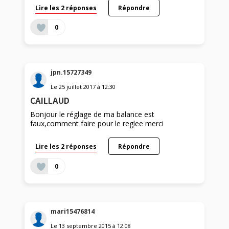
Lire les 2 réponses
Répondre
0
jpn.15727349
Le
25 juillet 2017
à
12:30
CAILLAUD
Bonjour le réglage de ma balance est
faux,comment faire pour le reglee merci
Lire les 2 réponses
Répondre
0
mari15476814
Le
13 septembre 2015
à
12:08