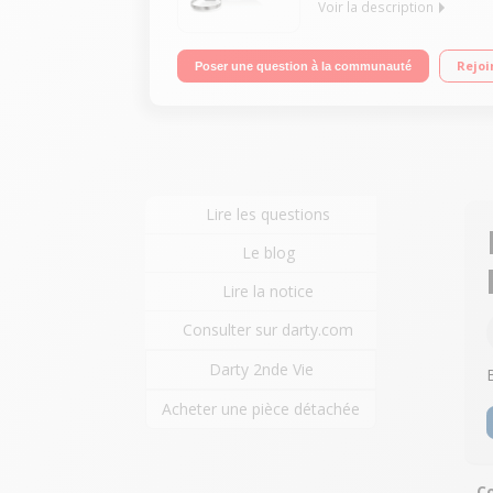
Voir la description
Impédancemètre connecté : mesure le poids, l’IMC
Rejoi
Poser une question à la communauté
invité Portée 180 kg
Lire les questions
Le blog
Lire la notice
Consulter sur darty.com
Darty 2nde Vie
Acheter une pièce détachée
C