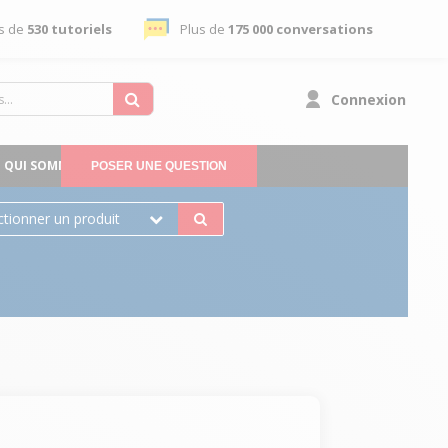
s de
530 tutoriels
Plus de
175 000 conversations
Connexion
QUI SOMMES-NOUS
POSER UNE QUESTION
ctionner un produit