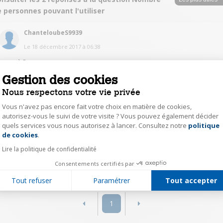
 personnes pouvant l'utiliser
ChanteloubeS9939
Le
18 décembre 2017
à
06:38
Jusqu à 8 personnes
Gestion des cookies
0
Répondre
Nous respectons votre vie privée
Vous n'avez pas encore fait votre choix en matière de cookies,
ChanteloubeS9939
autorisez-vous le suivi de votre visite ? Vous pouvez également décider
quels services vous nous autorisez à lancer. Consultez notre
politique
Axeptio consent
Le
18 décembre 2017
à
06:38
de cookies
.
Jusqu à 8 personnes
Lire la politique de confidentialité
Consentements certifiés par
0
Répondre
Tout refuser
Paramétrer
Tout accepter
1