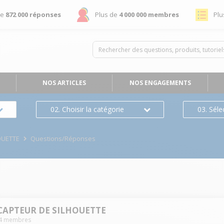
de
872 000 réponses
Plus de
4 000 000 membres
Plu
NOS ARTICLES
NOS ENGAGEMENTS
02. Choisir la catégorie
03. Séle
OUETTE
Questions/Réponses
CAPTEUR DE SILHOUETTE
4
membres