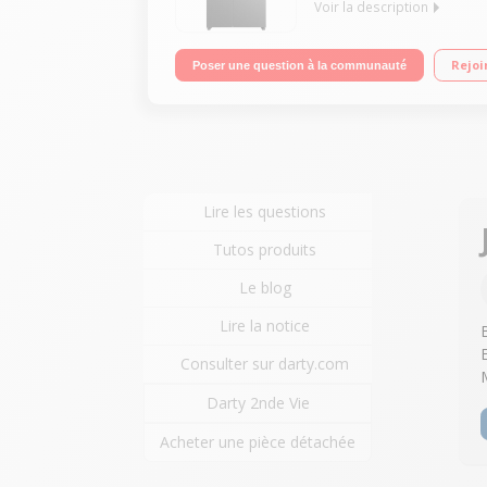
Voir la description
Volume 529L - Dimensions 177.0x90.0x71.6 cm - Cla
Rejoi
Poser une question à la communauté
Lire les questions
Tutos produits
Le blog
Lire la notice
B
E
Consulter sur darty.com
Darty 2nde Vie
Acheter une pièce détachée