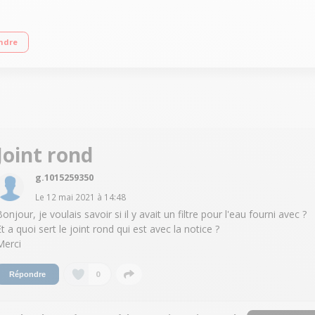
sse F - 40dB Réfrigérateur Froid ventilé 344L Congélateur Froid ventilé 185L E
ndre
Joint rond
g.1015259350
Le
12 mai 2021
à
14:48
onjour, je voulais savoir si il y avait un filtre pour l'eau fourni avec ?
t a quoi sert le joint rond qui est avec la notice ?
Merci
0
Répondre