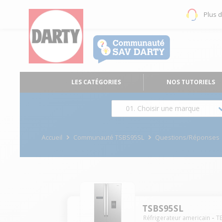
Plus 
LES CATÉGORIES
NOS TUTORIELS
01. Choisir une marque
Accueil
Communauté TSBS95SL
Questions/Réponses
TSBS95SL
Réfrigerateur americain
T