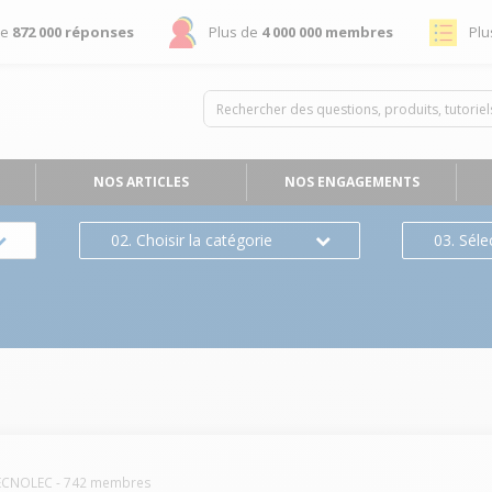
de
872 000 réponses
Plus de
4 000 000 membres
Plu
NOS ARTICLES
NOS ENGAGEMENTS
02. Choisir la catégorie
03. Séle
ECNOLEC
-
742
membres