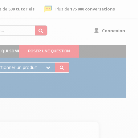
s de
530 tutoriels
Plus de
175 000 conversations
Connexion
QUI SOMMES-NOUS
POSER UNE QUESTION
ctionner un produit