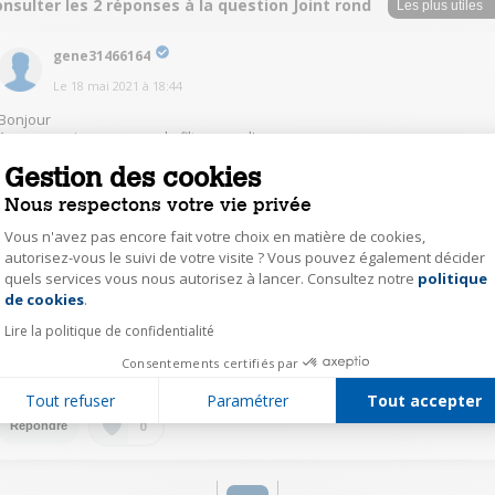
nsulter les 2 réponses à la question Joint rond
gene31466164
Le
18 mai 2021
à
18:44
Bonjour
A ma connaissance, pas de filtre pour l'eau.
Joint de remplacement distribution de l'eau.
Gestion des cookies
Bàv
Nous respectons votre vie privée
0
Répondre
Vous n'avez pas encore fait votre choix en matière de cookies,
autorisez-vous le suivi de votre visite ? Vous pouvez également décider
quels services vous nous autorisez à lancer. Consultez notre
politique
Axeptio consent
mste41516243
de cookies
.
Le
12 mai 2021
à
18:39
Lire la politique de confidentialité
Bonjour il y a pas de filtre pour l eau. C est vous qui versé l eau directement
Consentements certifiés par
dans le récipient. Pour ce qui es du joint je sais pas !
Tout refuser
Paramétrer
Tout accepter
0
Répondre