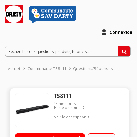
Connexion
Accueil
Communauté TS8111
Questions/Réponses
TS8111
44
membres
Barre de son
TCL
Voir la description
Puissance Audio Max 260W Caisson de basse intégré Dolby
Atmos Musique sans fil via Bluetooth 4.2