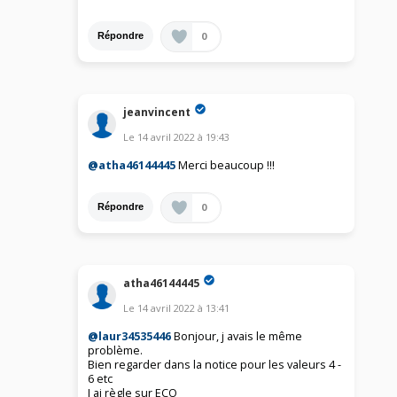
0
Répondre
jeanvincent
Le
14 avril 2022
à
19:43
@atha46144445
Merci beaucoup !!!
0
Répondre
atha46144445
Le
14 avril 2022
à
13:41
@laur34535446
Bonjour, j avais le même
problème.
Bien regarder dans la notice pour les valeurs 4 -
6 etc
J ai règle sur ECO