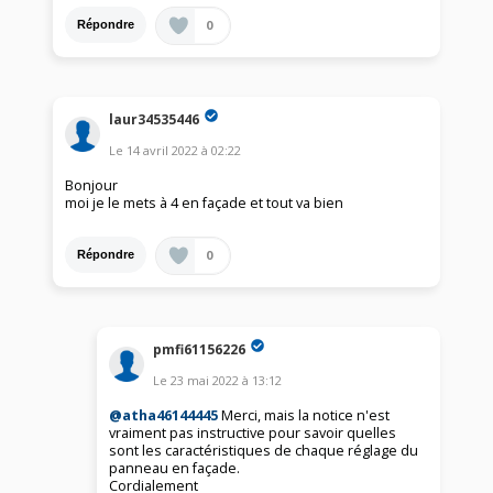
0
Répondre
laur34535446
Le
14 avril 2022
à
02:22
Bonjour
moi je le mets à 4 en façade et tout va bien
0
Répondre
pmfi61156226
Le
23 mai 2022
à
13:12
@atha46144445
Merci, mais la notice n'est
vraiment pas instructive pour savoir quelles
sont les caractéristiques de chaque réglage du
panneau en façade.
Cordialement