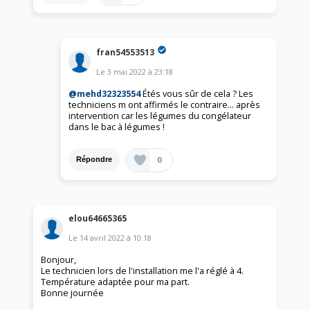
fran54553513
Le
3 mai 2022
à
23:18
@mehd32323554
Étés vous sûr de cela ? Les
techniciens m ont affirmés le contraire... après
intervention car les légumes du congélateur
dans le bac à légumes !
0
Répondre
elou64665365
Le
14 avril 2022
à
10:18
Bonjour,
Le technicien lors de l'installation me l'a réglé à 4.
Température adaptée pour ma part.
Bonne journée