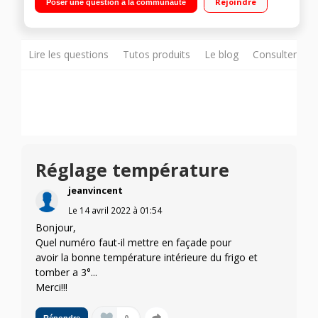
Rejoindre
Poser une question à la communauté
202 L Congélateur à dégivrage automatique NoFrost 80 L
Affichage à commande tactile - Eco Mode - Alarme porte
ouverte"
Lire les questions
Tutos produits
Le blog
Consulter sur
Réglage température
jeanvincent
Le
14 avril 2022
à
01:54
Bonjour,
Quel numéro faut-il mettre en façade pour
avoir la bonne température intérieure du frigo et
tomber a 3°...
Merci!!!