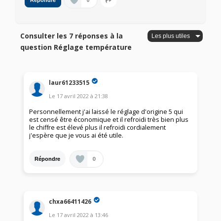
0
Répondre
Consulter les 7 réponses à la
question Réglage température
laur61233515
Le
17 avril 2022
à
21:38
Personnellement j'ai laissé le réglage d'origine 5 qui
est censé être économique et il refroidi très bien plus
le chiffre est élevé plus il refroidi cordialement
j'espère que je vous ai été utile.
0
Répondre
chxa66411426
Le
17 avril 2022
à
13:46