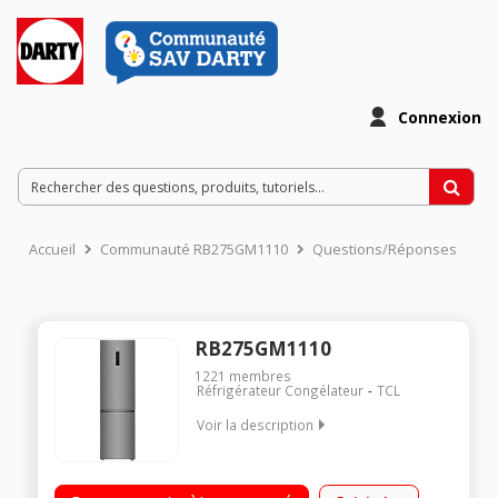
Connexion
Accueil
Communauté RB275GM1110
Questions/Réponses
RB275GM1110
1221
membres
Réfrigérateur Congélateur
TCL
Voir la description
"Volume 282 L - Dimensions (L-P-H) 54.5x61.5x182.5 cm -
Classe F - 41dB Réfrigérateur à froid ventilé ""Muti Air Flow""