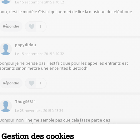
Le
15 septembre 2015
à
10:52
non, c'est le modèle Cristal qui permet de lire la musique du téléphone
1
Répondre
papydidou
Le
15 septembre 2015
à
10:32
bonjour je ne pense pas il est fait que pour les appelles entrants est
sortants sinon mettre une enceintes bluetooth
1
Répondre
ThugS6811
Le
28 novembre 2015
à
13:34
Bonjour, non il ne me semble pas que cela fasse partie des
caractéristiques des produits. Cependant, le produit est très bien au
niveau de l'esthétique, du fonctionnement (ludique dans son utilisation et
Gestion des cookies
grande autonomie).