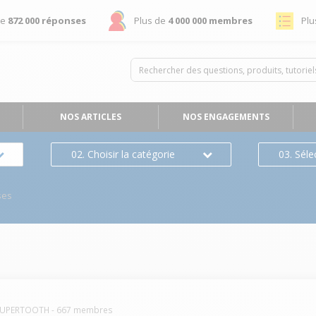
de
872 000 réponses
Plus de
4 000 000 membres
Plu
NOS ARTICLES
NOS ENGAGEMENTS
02. Choisir la catégorie
03. Séle
ses
UPERTOOTH
-
667
membres