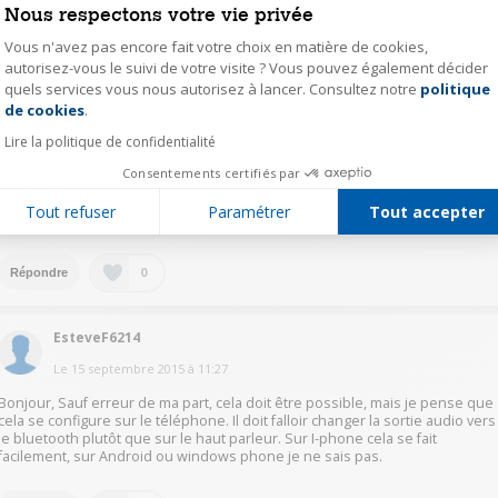
Nous respectons votre vie privée
0
Répondre
Vous n'avez pas encore fait votre choix en matière de cookies,
autorisez-vous le suivi de votre visite ? Vous pouvez également décider
quels services vous nous autorisez à lancer. Consultez notre
politique
Axeptio consent
mfb-chanoz
de cookies
.
Le
15 septembre 2015
à
22:21
Lire la politique de confidentialité
Merci infiniment, SebastienS5266, vous avez fait la réponse que j'attendais.
Consentements certifiés par
C'était le modèle CRYSTAL de Supertooth, et je ne l'avais trouvé proposé
nulle part . Vous me sauvez, et pour un tout petit prix. Merci aussi à
Tout refuser
Paramétrer
Tout accepter
PhilippeP8785 pour la référence technique qui me manquait.
0
Répondre
EsteveF6214
Le
15 septembre 2015
à
11:27
Bonjour, Sauf erreur de ma part, cela doit être possible, mais je pense que
cela se configure sur le téléphone. Il doit falloir changer la sortie audio vers
le bluetooth plutôt que sur le haut parleur. Sur I-phone cela se fait
facilement, sur Android ou windows phone je ne sais pas.