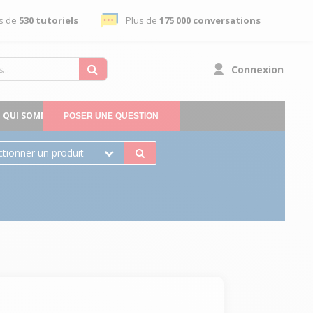
s de
530 tutoriels
Plus de
175 000 conversations
Connexion
QUI SOMMES-NOUS
POSER UNE QUESTION
ctionner un produit