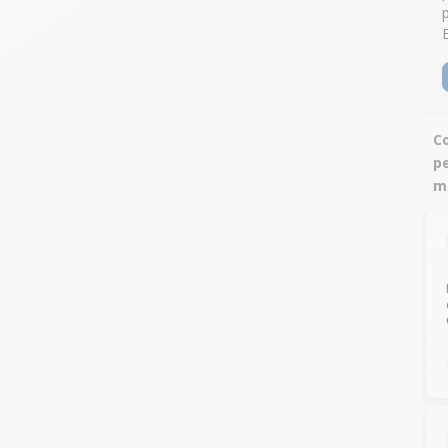
Co
pe
m