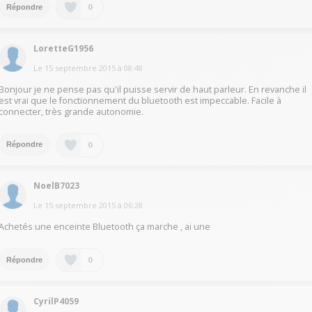
0
Répondre
LoretteG1956
Le
15 septembre 2015
à
08:48
Bonjour je ne pense pas qu'il puisse servir de haut parleur. En revanche il
est vrai que le fonctionnement du bluetooth est impeccable. Facile à
connecter, très grande autonomie.
0
Répondre
NoelB7023
Le
15 septembre 2015
à
06:28
Achetés une enceinte Bluetooth ça marche , ai une
0
Répondre
CyrilP4059