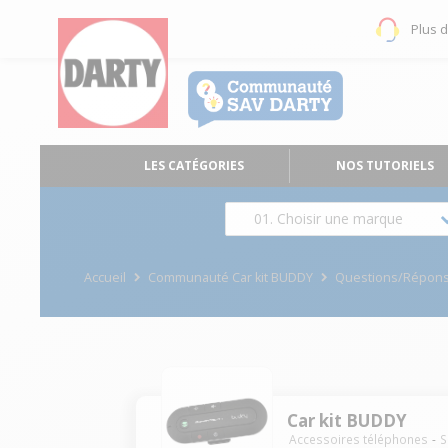
Plus 
LES CATÉGORIES
NOS TUTORIELS
01. Choisir une marque
Accueil
Communauté Car kit BUDDY
Questions/Répon
Car kit BUDDY
Accessoires téléphones
S