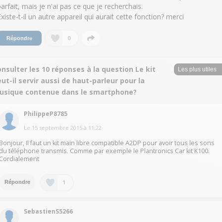
parfait, mais je n'ai pas ce que je recherchais.
Existe-t-il un autre appareil qui aurait cette fonction? merci
0
Répondre
nsulter les 10 réponses à la question Le kit
ut-il servir aussi de haut-parleur pour la
usique contenue dans le smartphone?
PhilippeP8785
Le
15 septembre 2015
à
11:22
Bonjour, Il faut un kit main libre compatible A2DP pour avoir tous les sons
du téléphone transmis. Comme par exemple le Plantronics Car kit K100.
Cordialement
1
Répondre
SebastienS5266