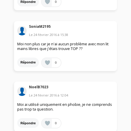
0
Répondre
SoniaM2195
Le
24 février 2016
à
15:38
Moi non plus car je n'ai aucun problème avec mon lit
mains libres que j'étais trouve TOP ??
0
Répondre
NoelB7023
Le
24 février 2016
à
12:04
Moi ai utilisé uniquement en phobie, je ne comprends
pas trop ta question.
0
Répondre