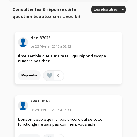
Consulter les 6 réponses à la
question écoutez sms avec kit
NoelB7023
Le
25 février 2016
à
02:32
Il me semble que sur site tel , qui répond sympa
numéro pas cher
0
Répondre
YvesL8163
Le
24 février 2016
à
18:31
bonsoir desolé ,je n'ai pas encore utilise cette
fonction,Je ne sais pas comment vous aider