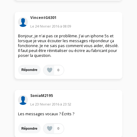
VincentG6301
Le
24 février 2016
à
08:09
Bonjour, je n'ai pas ce problème. J'ai un iphone 5s et
lorsque je veux écouter les messages répondeur ça
fonctionne. Je ne sais pas comment vous aider, désolé.
Il faut peut-être réinitialiser ou écrire au fabricant pour
poser la question.
0
Répondre
SoniaM2195
Le
23 février 2016
à
23:52
Les messages vocaux ? Écrits ?
0
Répondre