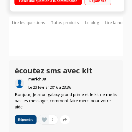
Rejoindre
Poser une question à la communauté
Lire les questions
Tutos produits
Le blog
Lire la notice
écoutez sms avec kit
marich38
Le
23 février 2016
à
23:36
Bonjour, Je ai un galaxy grand prime et le kit ne me lis
pas les messages,comment faire.merci pour votre
aide
0
Répondre