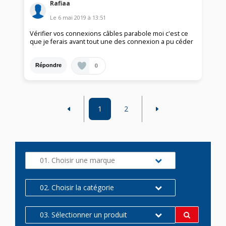
Rafiaa
Le
6 mai 2019
à
13:51
Vérifier vos connexions câbles parabole moi c'est ce
que je ferais avant tout une des connexion a pu céder
0
Répondre
1
2
01. Choisir une marque
02. Choisir la catégorie
03. Sélectionner un produit