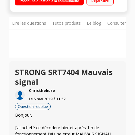
Rejoindre
Poser une question à la communauté
programmes favoris avec des images et le son en qualité hd
Lire les questions
Tutos produits
Le blog
Consulter sur
STRONG SRT7404 Mauvais
signal
Christhebure
Le
5 mai 2019
à
11:52
Question résolue
Bonjour,
J'ai acheté ce décodeur hier et aprés 1 h de
fonctionnement j'ai une erreur MAUVAIS SIGNAL!