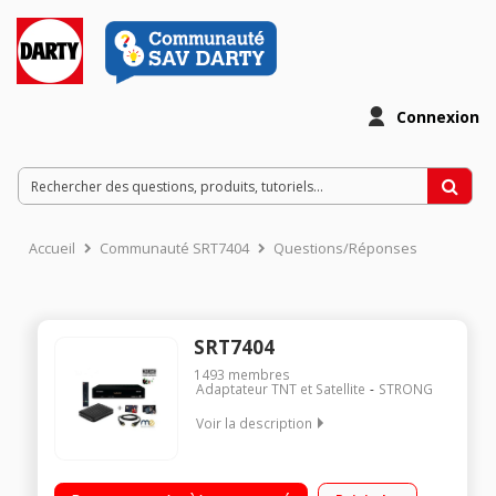
Connexion
Accueil
Communauté SRT7404
Questions/Réponses
SRT7404
1493
membres
Adaptateur TNT et Satellite
STRONG
Voir la description
Accédez à tous les programmes de la tnt hd Enregistrez vos
programmes sur un disque dur externe Profitez de tous vos