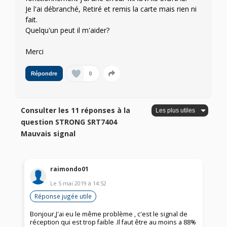
Je l'ai débranché, Retiré et remis la carte mais rien ni
fait.
Quelqu'un peut il m'aider?
Merci
0
Répondre
Consulter les 11 réponses à la
question STRONG SRT7404
Mauvais signal
raimondo01
Le
5 mai 2019
à
14:52
Réponse jugée utile
Bonjour,J'ai eu le même problème , c'est le signal de
réception qui est trop faible .Il faut être au moins a 88%