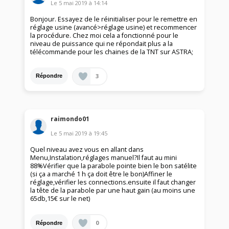
Le
5 mai 2019
à
14:14
Bonjour. Essayez de le réinitialiser pour le remettre en
réglage usine (avancé>réglage usine) et recommencer
la procédure. Chez moi cela a fonctionné pour le
niveau de puissance qui ne répondait plus a la
télécommande pour les chaines de la TNT sur ASTRA;
3
Répondre
raimondo01
Le
5 mai 2019
à
19:45
Quel niveau avez vous en allant dans
Menu,Instalation,réglages manuel?Il faut au mini
88%Vérifier que la parabole pointe bien le bon satélite
(si ça a marché 1 h ça doit être le bon)Affiner le
réglage,vérifier les connections.ensuite il faut changer
la tête de la parabole par une haut gain (au moins une
65db,15€ sur le net)
0
Répondre