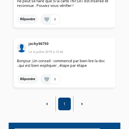
ne peut se faire que si la carte TNTSAT est insérée et
reconnue . Pouvez vous vérifier !
0
Répondre
jacky66750
Le
6 juillet 2019
à
13:42
Bonjour ,Un conseil : commencé par bien lire la doc
..qui est bien expliquer , étape par étape
0
Répondre
1