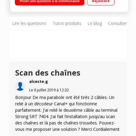
Rejoindre
Poser une question à la communauté
programmes favoris avec des images et le son en qualité hd
Lire les questions
Tutos produits
Le blog
Consulter sur
Scan des chaînes
alceste.g
Le
6 juillet 2019
à
12:32
Bonjour De ma parabole ont été tirés 2 câbles. Un
relié à un décodeur Canal+ qui fonctionne
parfaitement. J'ai relié le deuxième câble au terminal
Strong SRT 7404. J'ai fait l’installation jusqu’au scan
des chaînes et là pas de chaînes trouvées. Pouvez-
vous me proposer une solution ? Merci Cordialement