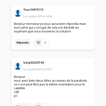
four24415115
Le
6 juillet 2019
à
14:42
Bonjour monsieur je vous aurai bien répondu mais
mon père qui s occupé de cela est décèdé en
espérant que vous trouverez la solution
0
Répondre
katp55225144
Le
6 juillet 2019
à
14:07
Bonjour
vous avez bien deux têtes au niveau de la parabole ,
ce n est peut être pas la même orientation pour le
satellite
cdlt
p.l