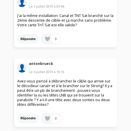
Le
7 juillet 2019
à
05:46
J'ai la même installation: Canal et TNT Sat branché sur la
2ème descente de câble et ça marche sans problème.
Votre carte TnT Sat est elle valide?
0
Répondre
antonbrueck
Le
6 juillet 2019
à
19:19
Avez-vous pensé à débrancher le câble qui arrive sur
le décodeur canal+ et à le brancher sur le Strong? Il y a
peut être un pb de branchement . pouvez-vous
identifier la ou les têtes LNB qui se trouvent sur la
parabole ? Y a-t-il une tête avec deux sorties ou deux
têtes différentes?
0
Répondre