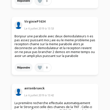
0
Répondre
VirginieP1634
Le
6 juillet 2019
à
13:53
Bonjour une parabole avec deux demodulateurs n es
pas assez puissant moi j aie eu le meme probleme pas
reception chaine sur la meme parabole alors je
deconnecte un demodulateur et la reception revient
on ne peux pas brancher 2 demos en meme temps ou
avoir un ampli plus puissant sur la parabole
0
Répondre
antonbrueck
Le
6 juillet 2019
à
13:42
La première recherche effectuée automatiquement
par le Strong est celle des chaines de la TNT . Celle-ci