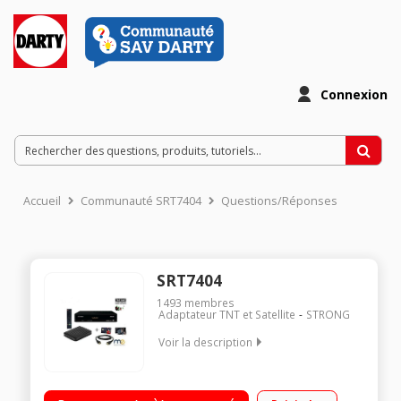
Connexion
Accueil
Communauté SRT7404
Questions/Réponses
SRT7404
1493
membres
Adaptateur TNT et Satellite
STRONG
Voir la description
Accédez à tous les programmes de la tnt hd Enregistrez vos
programmes sur un disque dur externe Profitez de tous vos