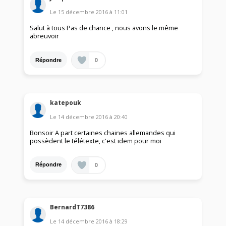
Le
15 décembre 2016
à
11:01
Salut à tous Pas de chance , nous avons le même
abreuvoir
0
Répondre
katepouk
Le
14 décembre 2016
à
20:40
Bonsoir A part certaines chaines allemandes qui
possèdent le télétexte, c'est idem pour moi
0
Répondre
BernardT7386
Le
14 décembre 2016
à
18:29