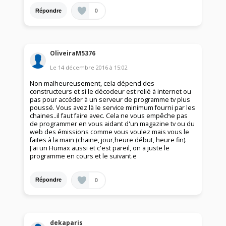
0
Répondre
OliveiraM5376
Le
14 décembre 2016
à
15:02
Non malheureusement, cela dépend des
constructeurs et si le décodeur est relié à internet ou
pas pour accéder à un serveur de programme tv plus
poussé. Vous avez là le service minimum fourni par les
chaines..il faut faire avec. Cela ne vous empêche pas
de programmer en vous aidant d'un magazine tv ou du
web des émissions comme vous voulez mais vous le
faites à la main (chaine, jour,heure début, heure fin).
J'ai un Humax aussi et c'est pareil, on a juste le
programme en cours et le suivant.e
0
Répondre
dekaparis