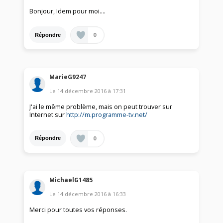
Bonjour, Idem pour moi....
0
Répondre
MarieG9247
Le
14 décembre 2016
à
17:31
J'ai le même problème, mais on peut trouver sur
Internet sur
http://m.programme-tv.net/
0
Répondre
MichaelG1485
Le
14 décembre 2016
à
16:33
Merci pour toutes vos réponses.