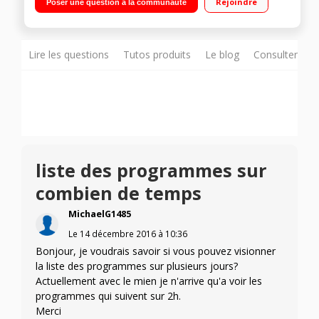
Rejoindre
Poser une question à la communauté
programmes favoris avec des images et le son en qualité hd
Lire les questions
Tutos produits
Le blog
Consulter sur
liste des programmes sur
combien de temps
MichaelG1485
Le
14 décembre 2016
à
10:36
Bonjour, je voudrais savoir si vous pouvez visionner
la liste des programmes sur plusieurs jours?
Actuellement avec le mien je n'arrive qu'a voir les
programmes qui suivent sur 2h.
Merci