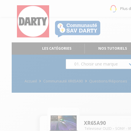
Plus 
LES CATÉGORIES
NOS TUTORIELS
01. Choisir une marque
Accueil
Communauté XR65A90
Questions/Réponses
XR65A90
Televiseur OLED
SONY
-
9