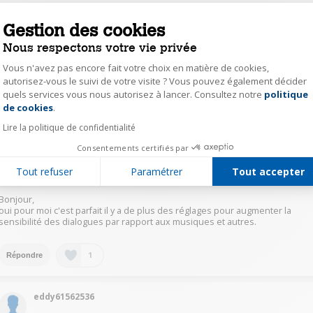
Alain Expert Darty
Gestion des cookies
Le
13 octobre 2021
à
10:16
Nous respectons votre vie privée
Bonjour, le son de se téléviseur est très bon et de bonne qualité,
Vous n'avez pas encore fait votre choix en matière de cookies,
maintenant je vous invite à les tester en magasin au près du vendeur afin
autorisez-vous le suivi de votre visite ? Vous pouvez également décider
de voir s'il vous conviens. Bonne journée
quels services vous nous autorisez à lancer. Consultez notre
politique
Axeptio consent
de cookies
.
1
Répondre
Lire la politique de confidentialité
Consentements certifiés par
berg22254425
Tout refuser
Paramétrer
Tout accepter
Le
13 octobre 2021
à
10:36
Bonjour,
oui pour moi c'est parfait il y a de plus des réglages pour augmenter la
sensibilité des dialogues par rapport aux musiques et autres.
1
Répondre
eddy61562536