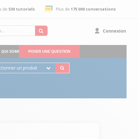
s de
530 tutoriels
Plus de
175 000 conversations
Connexion
QUI SOMMES-NOUS
POSER UNE QUESTION
ctionner un produit