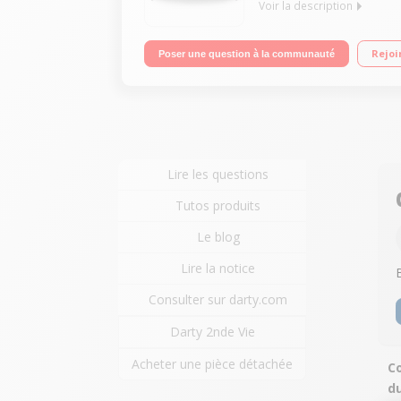
Voir la description
"Ecran de 164 cm (65"") OLED – 4K HDR Google TV -
Rejoi
Poser une question à la communauté
Lire les questions
Tutos produits
Le blog
Lire la notice
Consulter sur darty.com
Darty 2nde Vie
Acheter une pièce détachée
Co
d