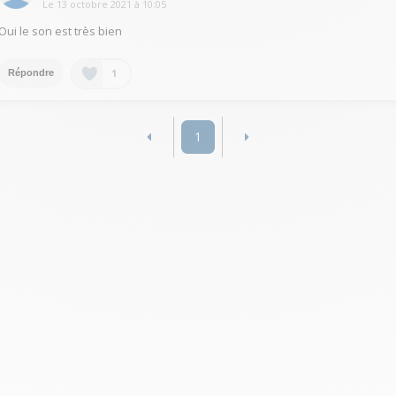
Le
13 octobre 2021
à
10:05
Oui le son est très bien
1
Répondre
1