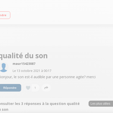
 AirPlay 2 - Wifi intégré 2 ans de service vidéo Sony BRAVIA CORE inclus Systè
ndre
qualité du son
maur15423087
Le
13 octobre 2021
à
00:17
Bonjour, le son est-il audible par une personne agée? merci
1
Répondre
nsulter les 3 réponses à la question qualité
u son