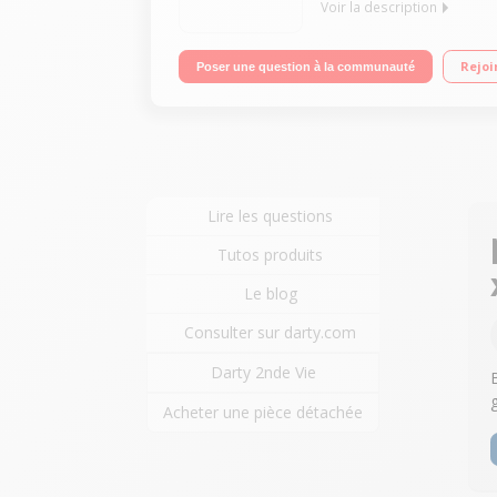
Voir la description
Mobile sous Android 5.0 - Lollipop - 4G Écran tact
Rejoi
Poser une question à la communauté
poussière (norme IP65 et IP68)
Lire les questions
Tutos produits
Le blog
Consulter sur darty.com
Darty 2nde Vie
Acheter une pièce détachée