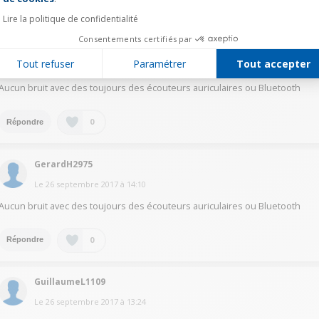
0
Répondre
Lire la politique de confidentialité
Consentements certifiés par
GerardH2975
Tout refuser
Paramétrer
Tout accepter
Le
26 septembre 2017
à
14:10
Aucun bruit avec des toujours des écouteurs auriculaires ou Bluetooth
0
Répondre
GerardH2975
Le
26 septembre 2017
à
14:10
Aucun bruit avec des toujours des écouteurs auriculaires ou Bluetooth
0
Répondre
GuillaumeL1109
Le
26 septembre 2017
à
13:24