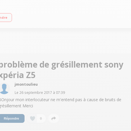
ile 11,7cm (4,6'') - HD TRILUMINOS 1280x720p Processeur Octo-coeur 2GHz - Phot
ndre
problème de grésillement sony
xpéria Z5
jmontoulieu
Le
26 septembre 2017
à
07:39
BOnjour mon interlocuteur ne m'entend pas à cause de bruits de
grésillement Merci
0
Répondre