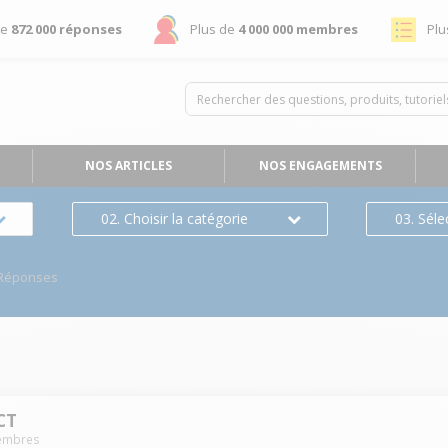
de
872 000 réponses
Plus de
4 000 000 membres
Plu
NOS ARTICLES
NOS ENGAGEMENTS
02. Choisir la catégorie
03. Séle
/Réponses
CT
mbres