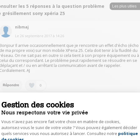
onsulter les 5 réponses à la question problème
e grésillement sony xpéria Z5
nibmaj
Le
26 septembre 2017
à
14:26
Bonjour Il arrive occasionnellement que je rencontre un effet d'écho (écho
de ma propre voix) sur mon mobile XPeria 25. Cela doit tenir à la fluidité du
réseau. On ne sait pas en outre si cela tient à son propre équipement ou à
celui du correspondant. Le problème peut rapidement se résoudre en se
déplaçant et / ou en arrêtant la communication avant de rappeler.
Cordialement. AJ
0
Répondre
Gestion des cookies
JeremieL8380
Nous respectons votre vie privée
Le
26 septembre 2017
à
14:25
Vous n'avez pas encore fait votre choix en matière de cookies,
Aucun problème de ce type rencontré avec celui que j'ai acheté (mais c'est
peut-être un défaut technique de votre exemplaire même).
autorisez-vous le suivi de votre visite ? Vous pouvez également décider
quels services vous nous autorisez à lancer. Consultez notre
politique
Axeptio consent
de cookies
.