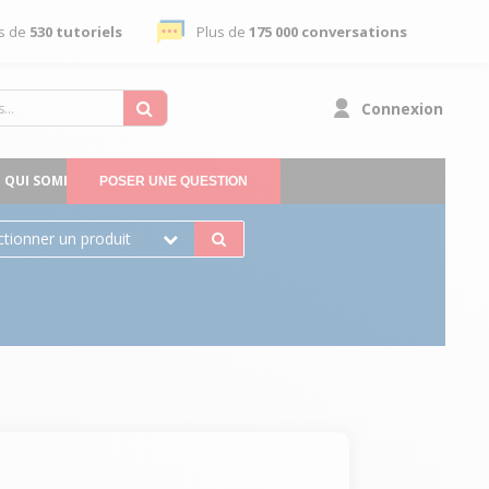
s de
530 tutoriels
Plus de
175 000 conversations
Connexion
QUI SOMMES-NOUS
POSER UNE QUESTION
ctionner un produit